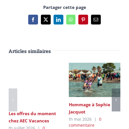
Partager cette page
Facebook
X
LinkedIn
WhatsApp
Pinterest
Email
Articles similaires
Hommage à Sophie
Jacquot
Les offres du moment
th mai 2026
|
0
chez AEC Vacances
commentaire
th juillet 2026
|
0