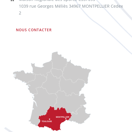
1039 rue Georges Méliès 34967 MONTPELLIER Cedex
2
NOUS CONTACTER