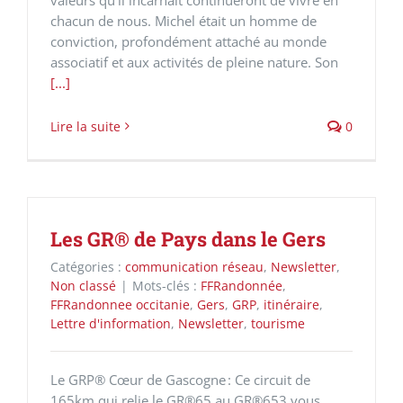
chacun de nous. Michel était un homme de
conviction, profondément attaché au monde
associatif et aux activités de pleine nature. Son
[...]
Lire la suite
0
Les GR® de Pays dans le Gers
Catégories :
communication réseau
,
Newsletter
,
Non classé
|
Mots-clés :
FFRandonnée
,
FFRandonnee occitanie
,
Gers
,
GRP
,
itinéraire
,
Lettre d'information
,
Newsletter
,
tourisme
Le GRP® Cœur de Gascogne : Ce circuit de
165km qui relie le GR®65 au GR®653 vous