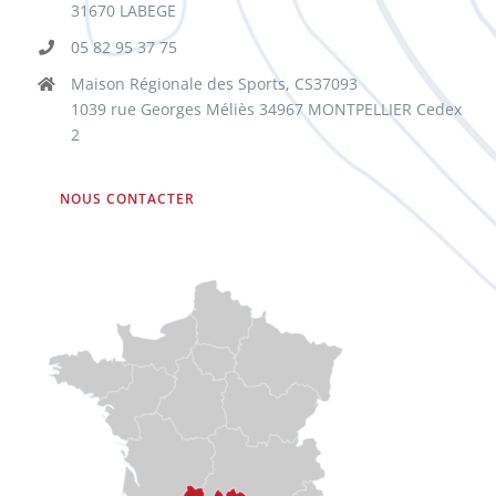
31670 LABEGE
05 82 95 37 75
Maison Régionale des Sports, CS37093
1039 rue Georges Méliès 34967 MONTPELLIER Cedex
2
NOUS CONTACTER