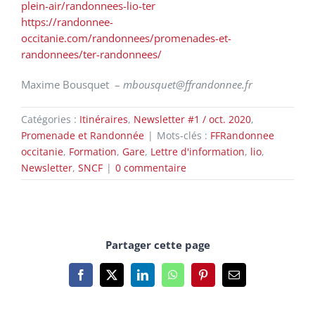
plein-air/randonnees-lio-ter
https://randonnee-
occitanie.com/randonnees/promenades-et-
randonnees/ter-randonnees/
Maxime Bousquet –
mbousquet@ffrandonnee.fr
Catégories :
Itinéraires
,
Newsletter #1 / oct. 2020
,
Promenade et Randonnée
|
Mots-clés :
FFRandonnee
occitanie
,
Formation
,
Gare
,
Lettre d'information
,
lio
,
Newsletter
,
SNCF
|
0 commentaire
Partager cette page
Facebook
X
LinkedIn
WhatsApp
Pinterest
Email