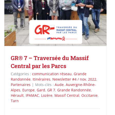
GR® 7 – Traversée du Massif
Central par les Parcs
Catégories :
communication réseau
,
Grande
Randonnée
,
Itinéraires
,
Newsletter #4 / nov. 2022
,
Partenaires
|
Mots-clés :
Aude
,
Auvergne-Rhône-
Alpes
,
Europe
,
Gard
,
GR 7
,
Grande Randonnée
,
Hérault
,
IPAMAC
,
Lozère
,
Massif Central
,
Occitanie
,
Tarn