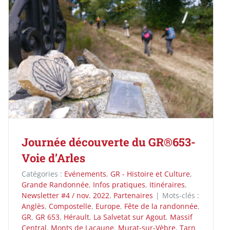
Journée découverte du GR®653-
Voie d’Arles
Catégories :
Evénements
,
GR - Histoire et Culture
,
Grande Randonnée
,
Infos pratiques
,
Itinéraires
,
Newsletter #4 / nov. 2022
,
Partenaires
|
Mots-clés :
Anglès
,
Compostelle
,
Europe
,
Fête de la randonnée
,
GR
,
GR 653
,
Hérault
,
La Salvetat sur Agout
,
Massif
Central
,
Monts de Lacaune
,
Murat-sur-Vèbre
,
Tarn