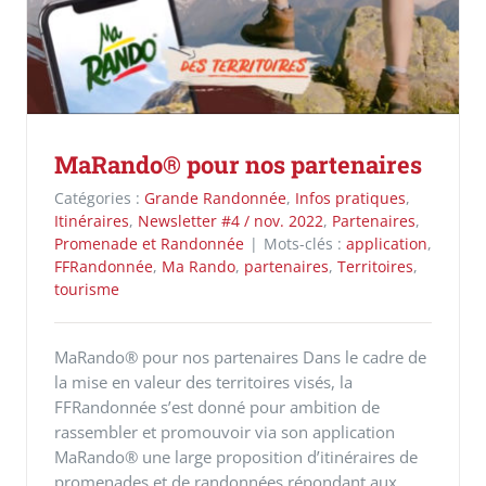
MaRando® pour nos partenaires
Catégories :
Grande Randonnée
,
Infos pratiques
,
Itinéraires
,
Newsletter #4 / nov. 2022
,
Partenaires
,
Promenade et Randonnée
|
Mots-clés :
application
,
FFRandonnée
,
Ma Rando
,
partenaires
,
Territoires
,
tourisme
MaRando® pour nos partenaires Dans le cadre de
la mise en valeur des territoires visés, la
FFRandonnée s’est donné pour ambition de
rassembler et promouvoir via son application
MaRando® une large proposition d’itinéraires de
promenades et de randonnées répondant aux