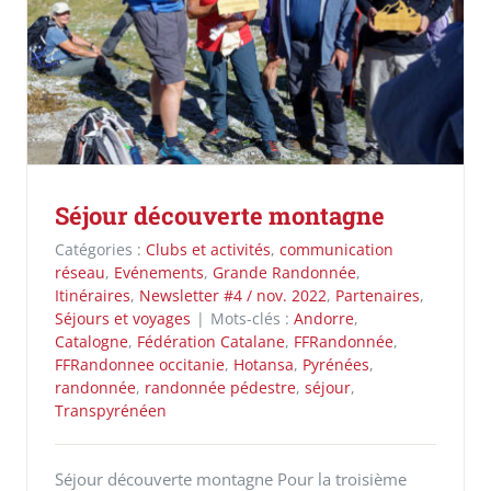
Séjour découverte montagne
Catégories :
Clubs et activités
,
communication
réseau
,
Evénements
,
Grande Randonnée
,
Itinéraires
,
Newsletter #4 / nov. 2022
,
Partenaires
,
Séjours et voyages
|
Mots-clés :
Andorre
,
Catalogne
,
Fédération Catalane
,
FFRandonnée
,
FFRandonnee occitanie
,
Hotansa
,
Pyrénées
,
randonnée
,
randonnée pédestre
,
séjour
,
Transpyrénéen
Séjour découverte montagne Pour la troisième