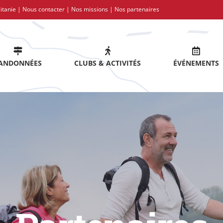
itanie |
Nous contacter
|
Nos missions
|
Nos partenaires
ANDONNÉES
CLUBS & ACTIVITÉS
ÉVÉNEMENTS