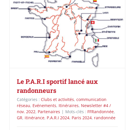
Le P.A.R.I sportif lancé aux
randonneurs
Catégories :
Clubs et activités
,
communication
réseau
,
Evénements
,
Itinéraires
,
Newsletter #4 /
nov. 2022
,
Partenaires
|
Mots-clés :
FFRandonnée
,
GR
,
itinérance
,
P.A.R.I 2024
,
Paris 2024
,
randonnée