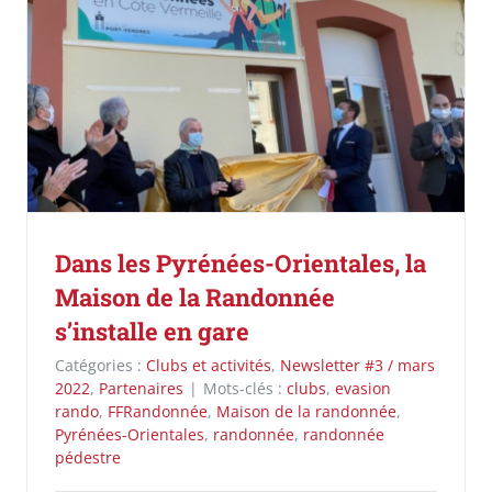
Dans les Pyrénées-Orientales, la
Maison de la Randonnée
s’installe en gare
Catégories :
Clubs et activités
,
Newsletter #3 / mars
2022
,
Partenaires
|
Mots-clés :
clubs
,
evasion
rando
,
FFRandonnée
,
Maison de la randonnée
,
Pyrénées-Orientales
,
randonnée
,
randonnée
pédestre