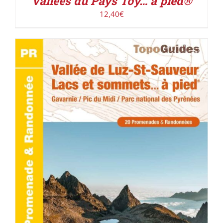
Vallées du Pays Toy… à pied®
12,40
€
ACHETER LE PRODUIT
/
DÉTAILS