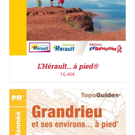
L’Hérault… à pied®
16,40
€