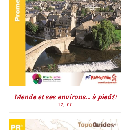
ACHETER LE PRODUIT
/
DÉTAILS
Mende et ses environs… à pied®
12,40
€