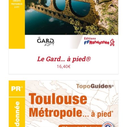
Le Gard… à pied®
16,40
€