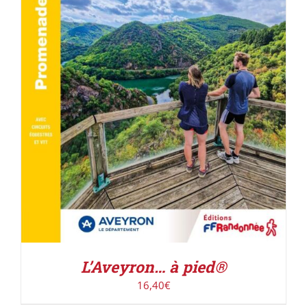
AJOUTER AU PANIER
/
DÉTAILS
L’Aveyron… à pied®
16,40
€