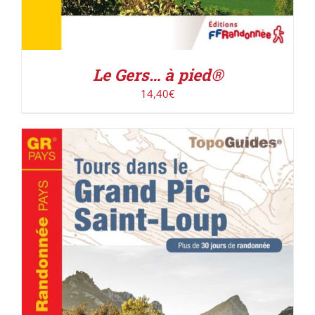
Le Gers… à pied®
14,40
€