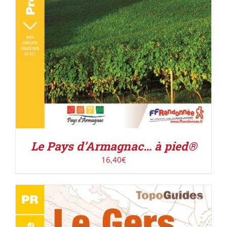
Le Pays d’Armagnac… à pied®
16,40
€