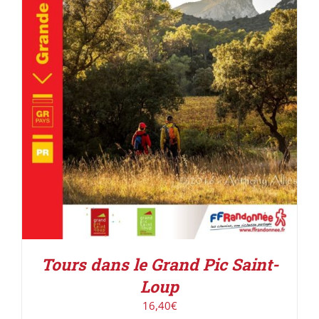
ACHETER LE PRODUIT
/
DÉTAILS
Tours dans le Grand Pic Saint-
Loup
16,40
€