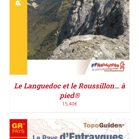
Le Languedoc et le Roussillon… à
pied®
15,40
€