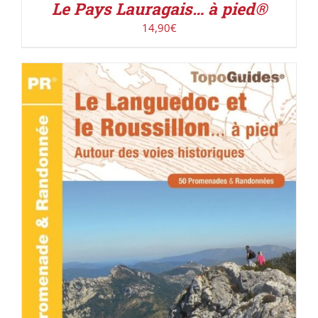
Le Pays Lauragais… à pied®
14,90
€
ACHETER LE PRODUIT
/
DÉTAILS