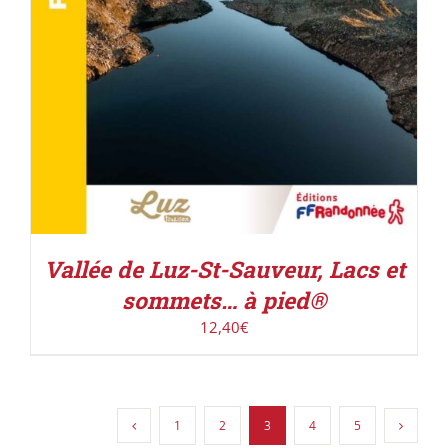
Vallée de Luz-St-Sauveur, Lacs et
sommets… à pied®
12,40
€
1
2
3
4
5