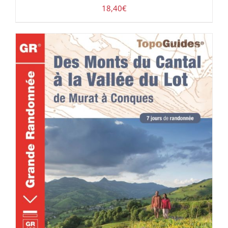
18,40
€
ACHETER LE PRODUIT
/
DÉTAILS