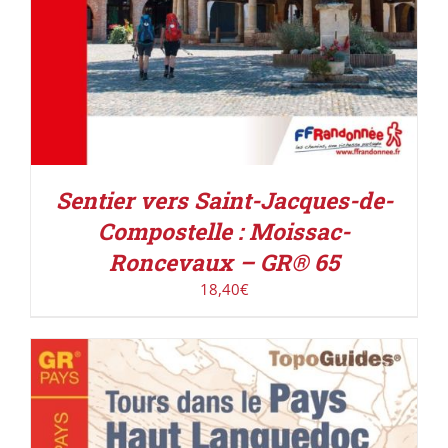
Sentier vers Saint-Jacques-de-
Compostelle : Moissac-
Roncevaux – GR® 65
18,40
€