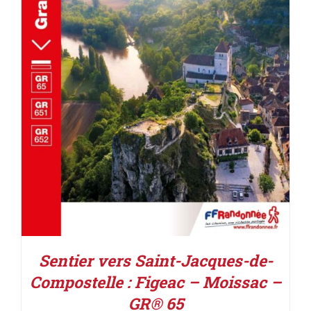
AJOUTER AU PANIER
/
DÉTAILS
Sentier vers Saint-Jacques-de-
Compostelle : Figeac – Moissac –
GR® 65