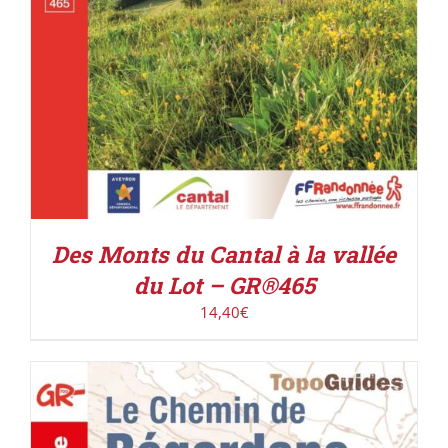
Des Monts du Cantal à la vallée
du Lot – GR®465
14,40
€