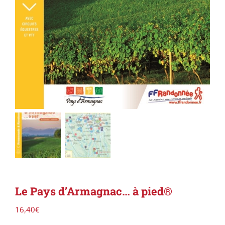
Le Pays d’Armagnac… à pied®
16,40
€