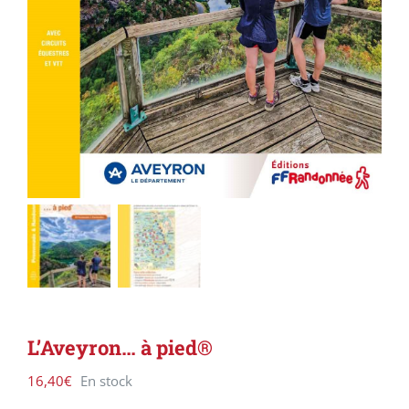
L’Aveyron… à pied®
16,40
€
En stock