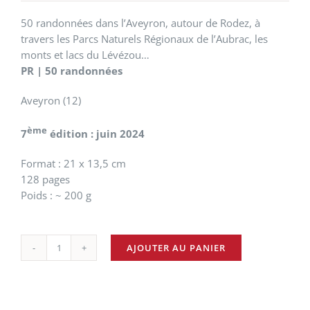
50 randonnées dans l’Aveyron, autour de Rodez, à
travers les Parcs Naturels Régionaux de l’Aubrac, les
monts et lacs du Lévézou…
PR | 50 randonnées
Aveyron (12)
ème
7
édition : juin 2024
Format : 21 x 13,5 cm
128 pages
Poids : ~ 200 g
AJOUTER AU PANIER
quantité
de
L'Aveyron...
à