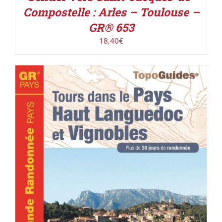
Compostelle : Arles – Toulouse –
GR® 653
18,40
€
ACHETER LE PRODUIT
/
DÉTAILS