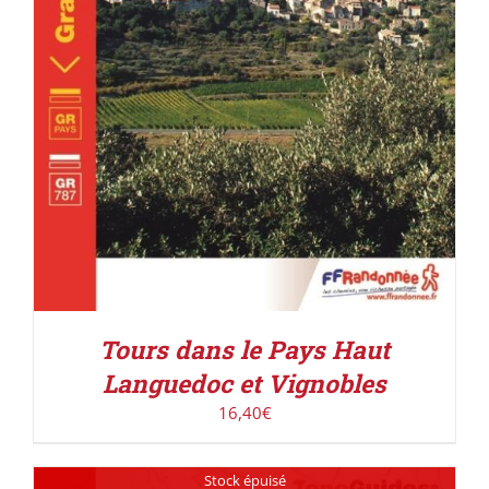
Tours dans le Pays Haut
Languedoc et Vignobles
16,40
€
Stock épuisé