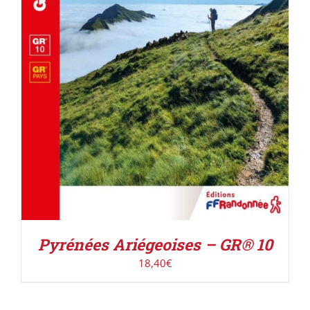
AJOUTER AU PANIER
/
DÉTAILS
Pyrénées Ariégeoises – GR® 10
18,40
€