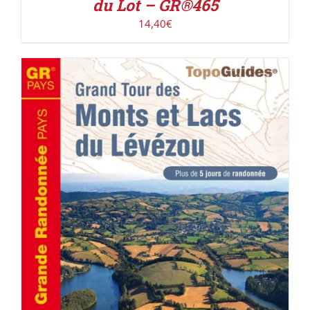
du Lot – GR®465
14,40
€
AJOUTER AU PANIER
/
DÉTAILS