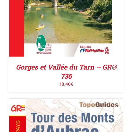
Gorges et Vallée du Tarn – GR®
736
18,40
€