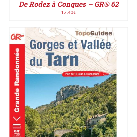
De Rodez à Conques – GR® 62
12,40
€
AJOUTER AU PANIER
/
DÉTAILS