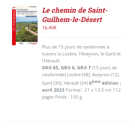
Le chemin de Saint-
AJOUTER
Guilhem-le-Désert
AU
PANIER
16,40
€
/
DÉTAILS
Plus de 15 jours de randonnée à
travers la Lozère, l'Aveyron, le Gard et
l'Hérault.
GR® 65, GR® 6, GR® 7
(15 jours de
randonnée)
Lozère (48), Aveyron (12),
ème
Gard (30), Hérault (34)
6
édition :
avril 2023
Format : 21 x 13,5 cm 112
pages Poids : 150 g