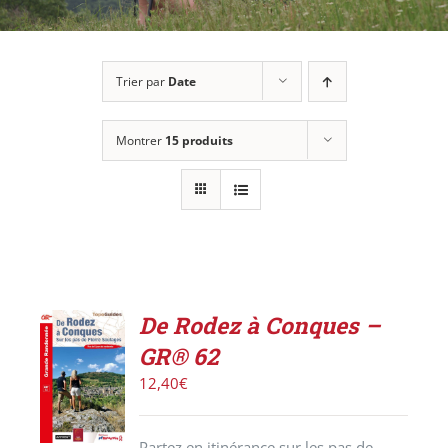
Trier par
Date
Montrer
15 produits
De Rodez à Conques –
AJOUTER
GR® 62
AU
PANIER
12,40
€
/
DÉTAILS
Partez en itinérance sur les pas de