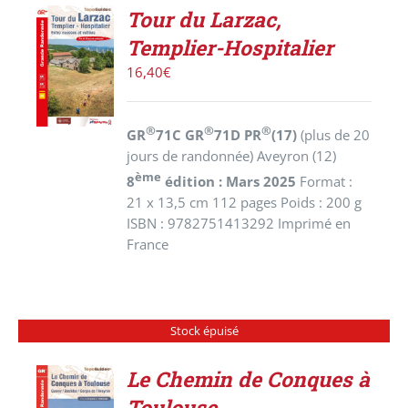
Tour du Larzac,
AJOUTER
Templier-Hospitalier
AU
PANIER
16,40
€
/
DÉTAILS
®
®
®
GR
71C GR
71D PR
(17)
(plus de 20
jours de randonnée) Aveyron (12)
ème
8
édition : Mars 2025
Format :
21 x 13,5 cm 112 pages Poids : 200 g
ISBN : 9782751413292 Imprimé en
France
Stock épuisé
Le Chemin de Conques à
Toulouse