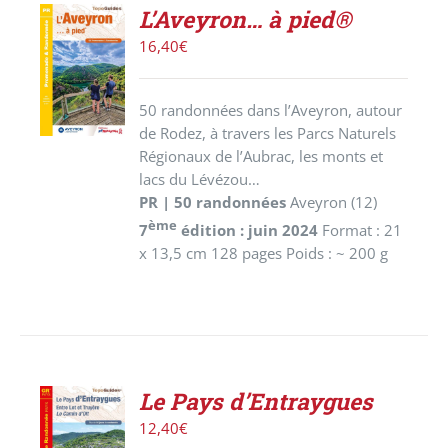
L’Aveyron… à pied®
AJOUTER
16,40
€
AU
PANIER
/
50 randonnées dans l’Aveyron, autour
DÉTAILS
de Rodez, à travers les Parcs Naturels
Régionaux de l’Aubrac, les monts et
lacs du Lévézou…
PR | 50 randonnées
Aveyron (12)
ème
7
édition : juin 2024
Format : 21
x 13,5 cm 128 pages Poids : ~ 200 g
Le Pays d’Entraygues
ACHETER
12,40
€
LE