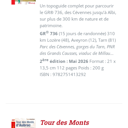
Un topoguide complet pour parcourir
le GR® 736, des Cévennes jusqu’à Albi,
sur plus de 300 km de nature et de
patrimoine.
®
GR
736
(15 jours de randonnée) 310
km
Lozère (48), Aveyron (12), Tarn (81)
Parc des Cévennes, gorges du Tarn, PNR
des Grands Causses, viaduc de Millau...
ère
2
édition : Mai 2026
Format : 21 x
13,5 cm 112 pages Poids : 200 g
ISBN : 9782751413292
Tour des Monts
AJOUTER