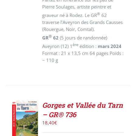
Pierre Soulages, artiste peintre et
®
graveur né à Rodez. Le GR
62
traverse l’Aveyron des Grands Causses
(Rouergue, Noir, Comtal).
®
GR
62
(5 jours de randonnée)
ère
Aveyron (12)
1
édition :
mars 2024
Format : 21 x 13,5 cm 64 pages Poids :
~ 110 g
Gorges et Vallée du Tarn
AJOUTER
– GR® 736
AU
PANIER
18,40
€
/
DÉTAILS