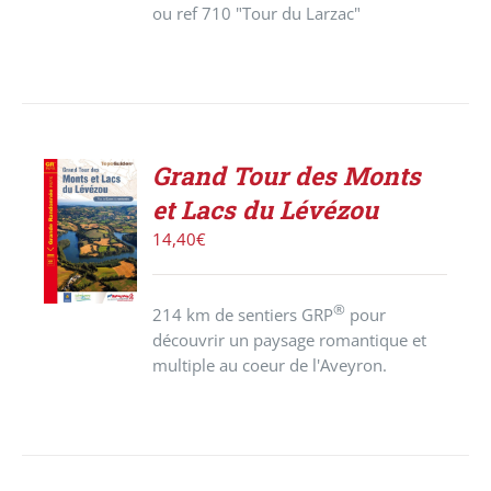
ou ref 710 "Tour du Larzac"
Grand Tour des Monts
AJOUTER
et Lacs du Lévézou
AU
PANIER
14,40
€
/
DÉTAILS
®
214 km de sentiers GRP
pour
découvrir un paysage romantique et
multiple au coeur de l'Aveyron.