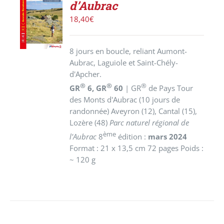
d’Aubrac
AU
PANIER
18,40
€
/
DÉTAILS
8 jours en boucle, reliant Aumont-
Aubrac, Laguiole et Saint-Chély-
d'Apcher.
®
®
®
GR
6, GR
60
| GR
de Pays Tour
des Monts d'Aubrac (10 jours de
randonnée) Aveyron (12), Cantal (15),
Lozère (48)
Parc naturel régional de
ème
l'Aubrac
8
édition :
mars 2024
Format : 21 x 13,5 cm 72 pages Poids :
~ 120 g