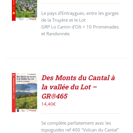
PRODUIT
/
Le pays d'Entraygues, entre les gorges
DÉTAILS
de la Truyère et le Lot
GRP Lo Camin d'Olt + 10 Promenades
et Randonnée
Des Monts du Cantal à
ACHETER
la vallée du Lot –
LE
PRODUIT
GR®465
/
14,40
€
DÉTAILS
Se complète parfaitement avec les
topoguides ref 400 "Volcan du Cantal"