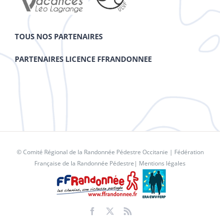
TOUS NOS PARTENAIRES
PARTENAIRES LICENCE FFRANDONNEE
© Comité Régional de la Randonnée Pédestre Occitanie |
Fédération
Française de la Randonnée Pédestre
|
Mentions légales
Facebook
X
Rss