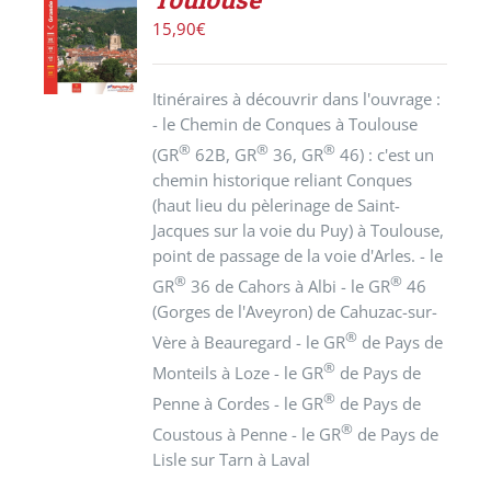
DÉTAILS
15,90
€
Itinéraires à découvrir dans l'ouvrage :
- le Chemin de Conques à Toulouse
®
®
®
(GR
62B, GR
36, GR
46) : c'est un
chemin historique reliant Conques
(haut lieu du pèlerinage de Saint-
Jacques sur la voie du Puy) à Toulouse,
point de passage de la voie d'Arles. - le
®
®
GR
36 de Cahors à Albi - le GR
46
(Gorges de l'Aveyron) de Cahuzac-sur-
®
Vère à Beauregard - le GR
de Pays de
®
Monteils à Loze - le GR
de Pays de
®
Penne à Cordes - le GR
de Pays de
®
Coustous à Penne - le GR
de Pays de
Lisle sur Tarn à Laval