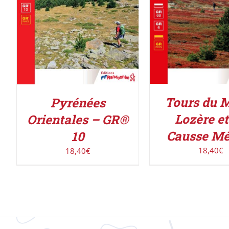
Tours du 
Pyrénées
Lozère et
Orientales – GR®
Causse Mé
10
18,40
€
18,40
€