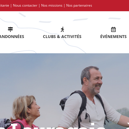
itanie |
Nous contacter
|
Nos missions
|
Nos partenaires
ANDONNÉES
CLUBS & ACTIVITÉS
ÉVÉNEMENTS