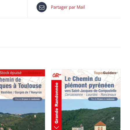
Partager par Mail
Stock épuisé
AJOUTER AU PANIER
/
DÉTAILS
DÉTAILS