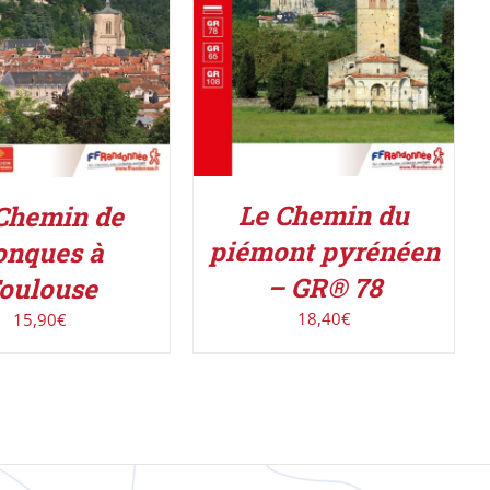
Le Chemin du
Chemin de
piémont pyrénéen
onques à
– GR® 78
oulouse
18,40
€
15,90
€