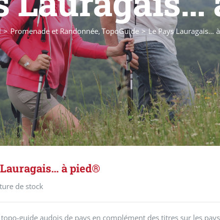
s Lauragais… 
l
Promenade et Randonnée
TopoGuide
Le Pays Lauragais… 
 Lauragais… à pied®
ture de stock
opo-guide audois de pays en complément des titres sur les pays 