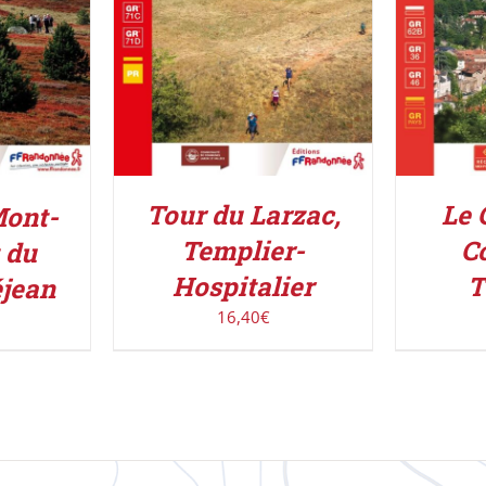
Tour du Larzac,
Le 
Mont-
Templier-
C
 du
Hospitalier
T
jean
16,40
€