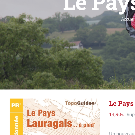
Le Pay
Accuei
Le Pays
14,90
€
Rup
Un nouveau t