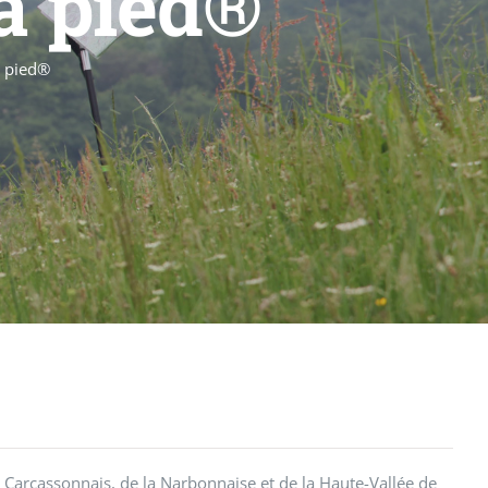
à pied®
à pied®
Carcassonnais, de la Narbonnaise et de la Haute-Vallée de