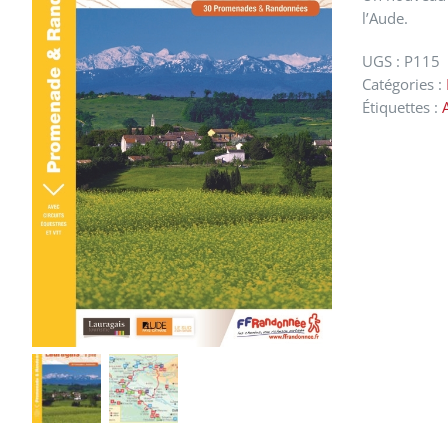
l’Aude.
UGS :
P115
Catégories :
Étiquettes :