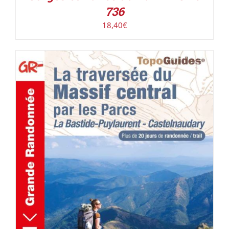
736
18,40
€
AJOUTER AU PANIER
/
DÉTAILS