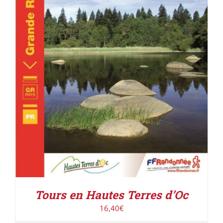
ACHETER LE PRODUIT
/
DÉTAILS
Tours en Hautes Terres d’Oc
16,40
€