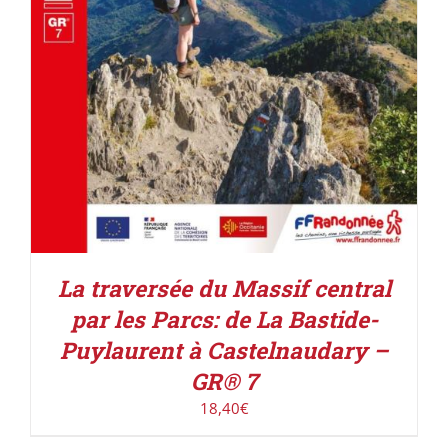
La traversée du Massif central
par les Parcs: de La Bastide-
Puylaurent à Castelnaudary –
GR® 7
18,40
€