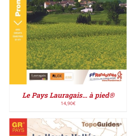
Le Pays Lauragais… à pied®
14,90
€