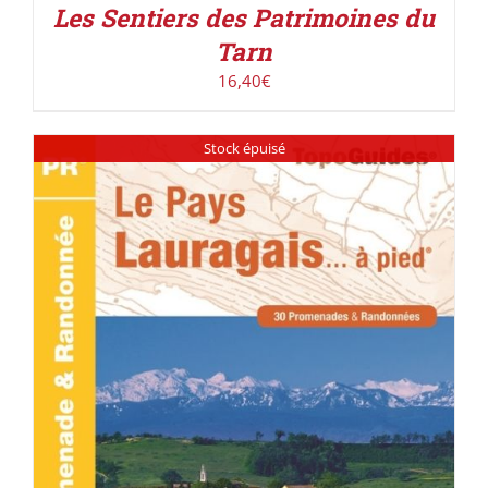
Les Sentiers des Patrimoines du
Tarn
16,40
€
Stock épuisé
DÉTAILS