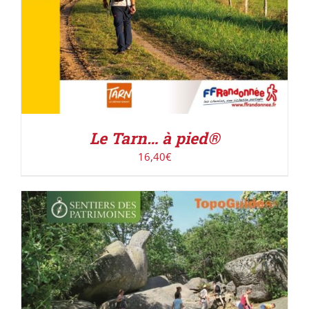
Le Tarn… à pied®
16,40
€