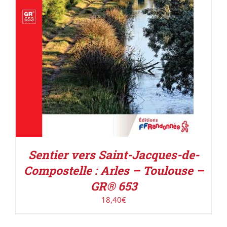
Sentier vers Saint-Jacques-de-
Compostelle : Arles – Toulouse –
GR® 653
18,40
€