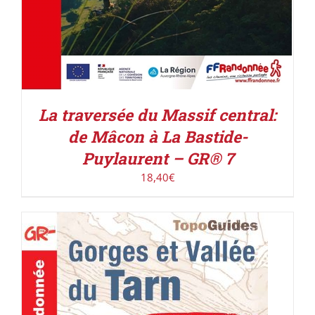
La traversée du Massif central:
de Mâcon à La Bastide-
Puylaurent – GR® 7
18,40
€