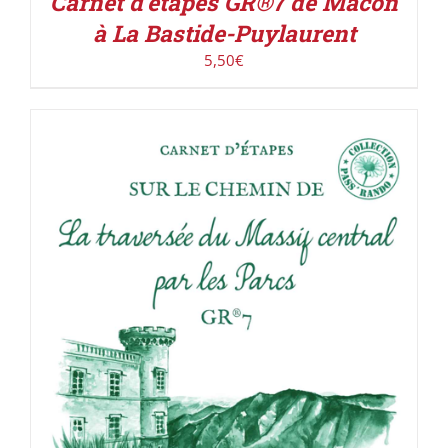
Carnet d’étapes GR®7 de Mâcon
à La Bastide-Puylaurent
5,50
€
ACHETER LE PRODUIT
/
DÉTAILS