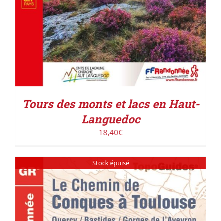
Tours des monts et lacs en Haut-
Languedoc
18,40
€
Stock épuisé