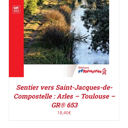
Sentier vers Saint-Jacques-de-
Compostelle : Arles – Toulouse –
GR® 653
18,40
€