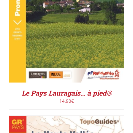
Le Pays Lauragais… à pied®
14,90
€