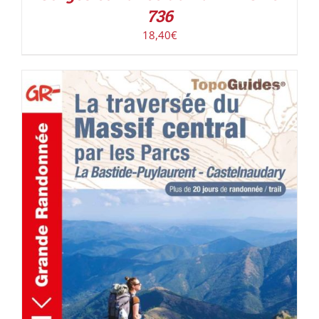
736
18,40
€
AJOUTER AU PANIER
/
DÉTAILS