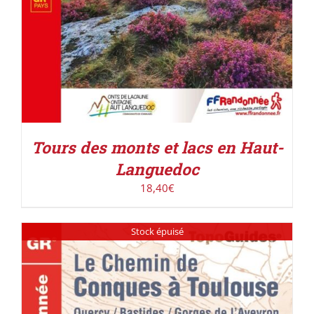
Tours des monts et lacs en Haut-
Languedoc
18,40
€
Stock épuisé