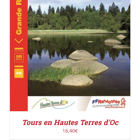
ACHETER LE PRODUIT
/
DÉTAILS
Tours en Hautes Terres d’Oc
16,40
€