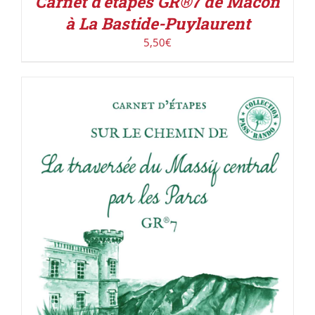
Carnet d’étapes GR®7 de Mâcon
à La Bastide-Puylaurent
5,50
€
ACHETER LE PRODUIT
/
DÉTAILS