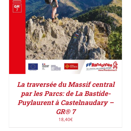
La traversée du Massif central
par les Parcs: de La Bastide-
Puylaurent à Castelnaudary –
GR® 7
18,40
€