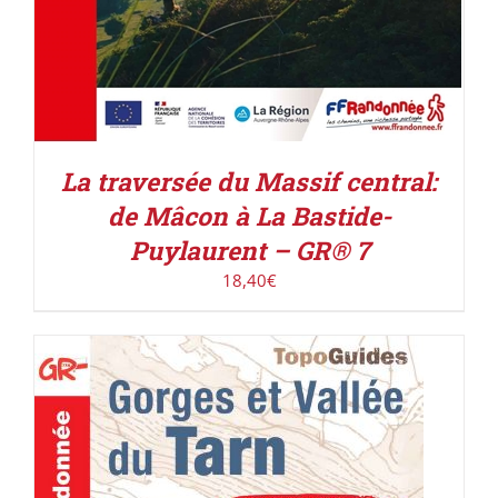
La traversée du Massif central:
de Mâcon à La Bastide-
Puylaurent – GR® 7
18,40
€