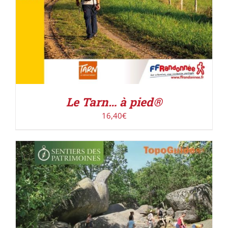
Le Tarn… à pied®
16,40
€