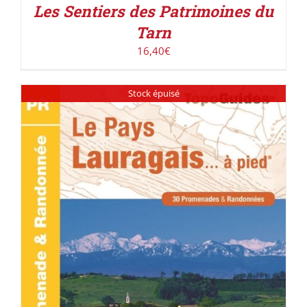
Les Sentiers des Patrimoines du
Tarn
16,40
€
Stock épuisé
DÉTAILS