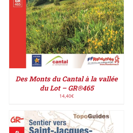
Des Monts du Cantal à la vallée
du Lot – GR®465
14,40
€