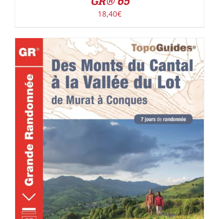
GR® 65
18,40
€
ACHETER LE PRODUIT
/
DÉTAILS