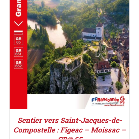
AJOUTER AU PANIER
/
DÉTAILS
Sentier vers Saint-Jacques-de-
Compostelle : Figeac – Moissac –