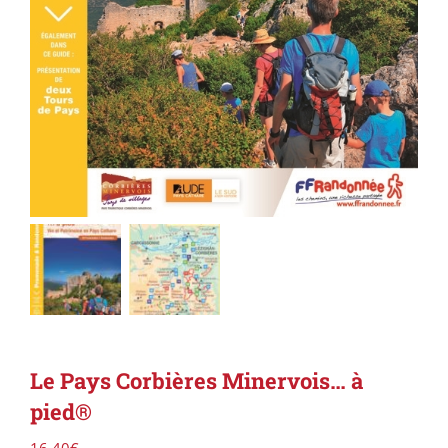
Le Pays Corbières Minervois… à
pied®