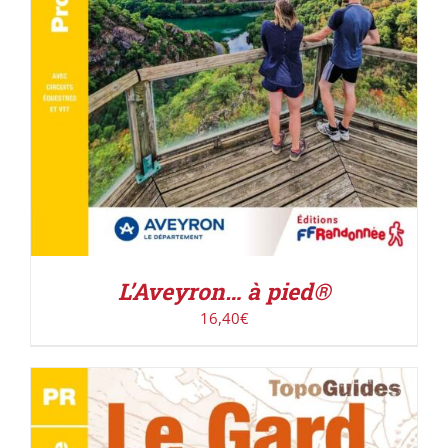
L’Aveyron… à pied®
16,40
€