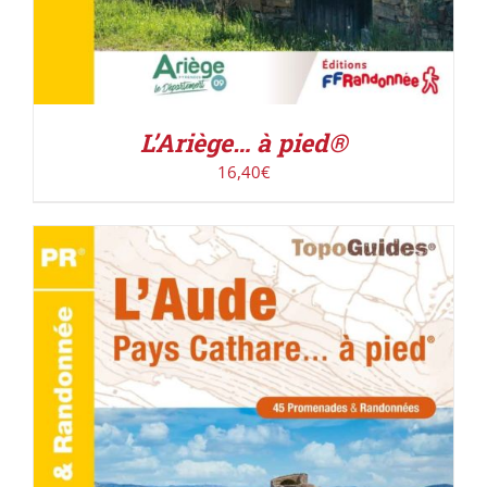
L’Ariège… à pied®
16,40
€