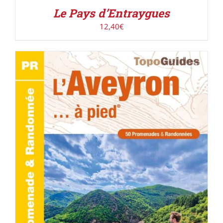
Le Pays d’Entraygues
12,40
€
AJOUTER AU PANIER
/
DÉTAILS