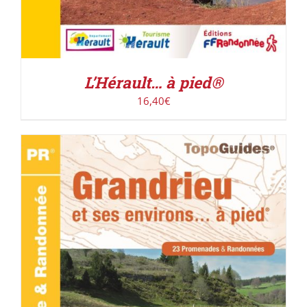
L’Hérault… à pied®
16,40
€