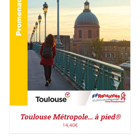
ACHETER LE PRODUIT
/
DÉTAILS
Toulouse Métropole… à pied®
14,40
€