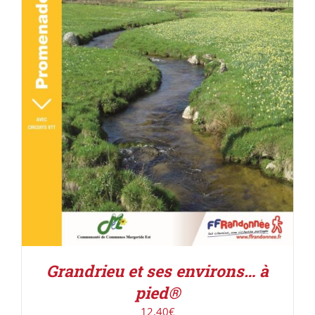
ACHETER LE PRODUIT
/
DÉTAILS
Grandrieu et ses environs… à
pied®
12,40
€