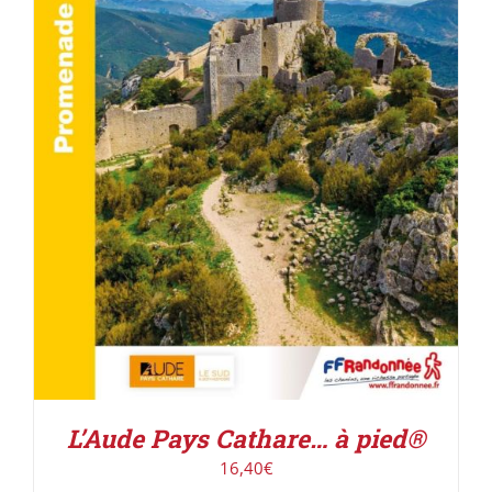
AJOUTER AU PANIER
/
DÉTAILS
L’Aude Pays Cathare… à pied®
16,40
€