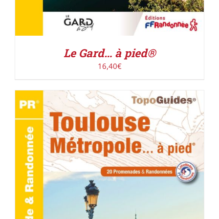
Le Gard… à pied®
16,40
€