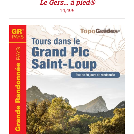
Le Gers… à pied®
14,40
€
ACHETER LE PRODUIT
/
DÉTAILS