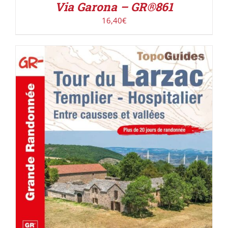
Via Garona – GR®861
16,40
€
AJOUTER AU PANIER
/
DÉTAILS