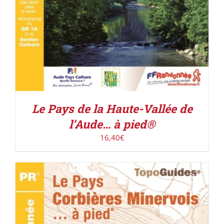
Le Pays de la Haute-Vallée de
l’Aude… à pied®
16,40
€