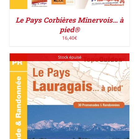
Le Pays Corbières Minervois… à
pied®
16,40
€
Stock épuisé