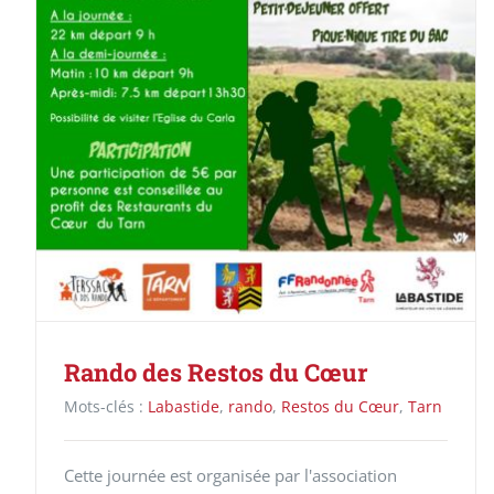
Rando des Restos du Cœur
Mots-clés :
Labastide
,
rando
,
Restos du Cœur
,
Tarn
Cette journée est organisée par l'association