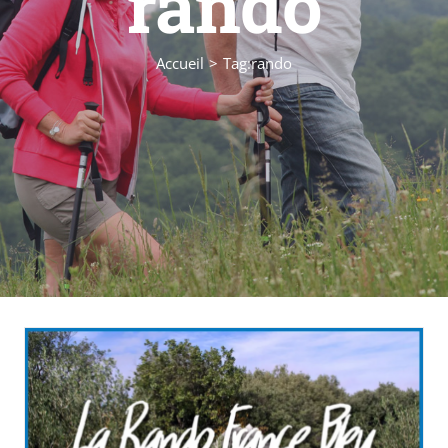
rando
Accueil
Tag:
rando