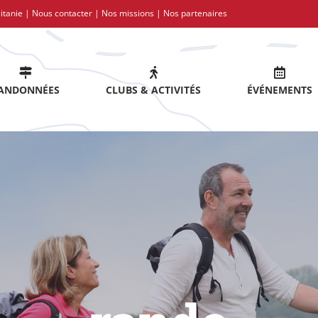
itanie |
Nous contacter
|
Nos missions
|
Nos partenaires
ANDONNÉES
CLUBS & ACTIVITÉS
ÉVÉNEMENTS