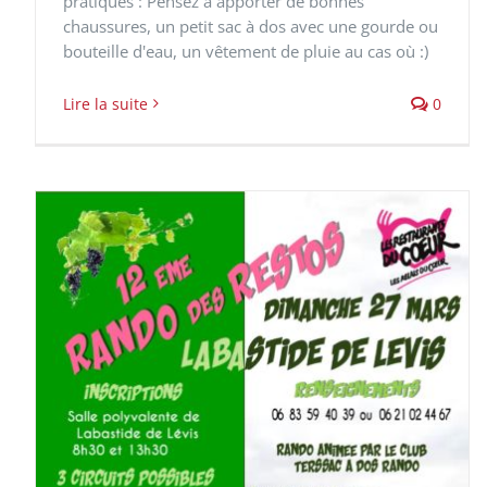
pratiques : Pensez à apporter de bonnes
chaussures, un petit sac à dos avec une gourde ou
bouteille d'eau, un vêtement de pluie au cas où :)
Lire la suite
0