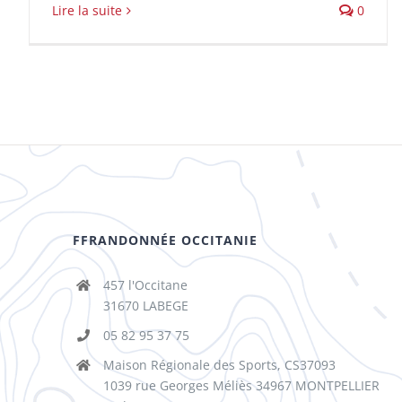
Lire la suite
0
FFRANDONNÉE OCCITANIE
457 l'Occitane
31670 LABEGE
05 82 95 37 75
Maison Régionale des Sports, CS37093
1039 rue Georges Méliès 34967 MONTPELLIER