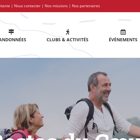
itanie |
Nous contacter
|
Nos missions
|
Nos partenaires
ANDONNÉES
CLUBS & ACTIVITÉS
ÉVÉNEMENTS