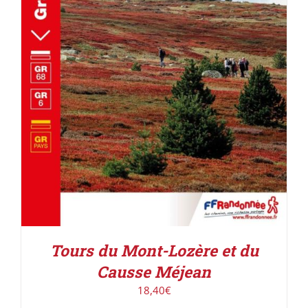
AJOUTER AU PANIER
/
DÉTAILS
Tours du Mont-Lozère et du
Causse Méjean
18,40
€