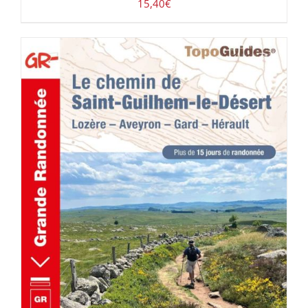
15,40
€
AJOUTER AU PANIER
/
DÉTAILS