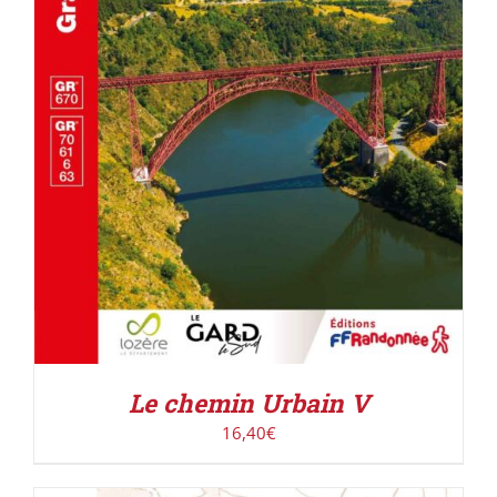
AJOUTER AU PANIER
/
DÉTAILS
Le chemin Urbain V
16,40
€