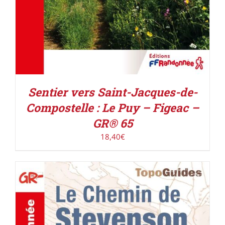
Sentier vers Saint-Jacques-de-
Compostelle : Le Puy – Figeac –
GR® 65
18,40
€