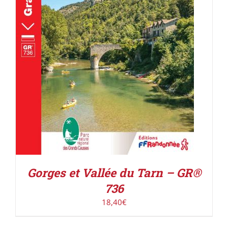
AJOUTER AU PANIER
/
DÉTAILS
Gorges et Vallée du Tarn – GR®
736
18,40
€