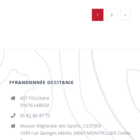
1
2
FFRANDONNÉE OCCITANIE
457 l'Occitane
31670 LABEGE
05 82 95 37 75
Maison Régionale des Sports, CS37093
1039 rue Georges Méliès 34967 MONTPELLIER Cedex