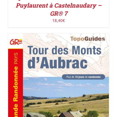
Puylaurent à Castelnaudary –
GR® 7
18,40
€
AJOUTER AU PANIER
/
DÉTAILS