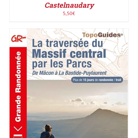
Castelnaudary
5,50
€
AJOUTER AU PANIER
/
DÉTAILS