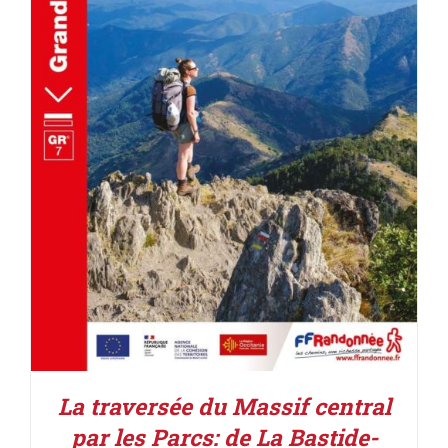
AJOUTER AU PANIER
/
DÉTAILS
La traversée du Massif central
par les Parcs: de La Bastide-