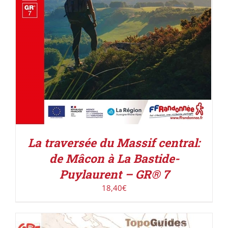
La traversée du Massif central:
de Mâcon à La Bastide-
Puylaurent – GR® 7
18,40
€