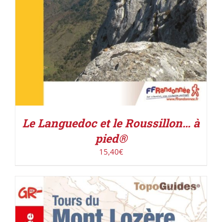
Le Languedoc et le Roussillon… à
pied®
15,40
€