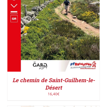
AJOUTER AU PANIER
/
DÉTAILS
Le chemin de Saint-Guilhem-le-
Désert
16,40
€