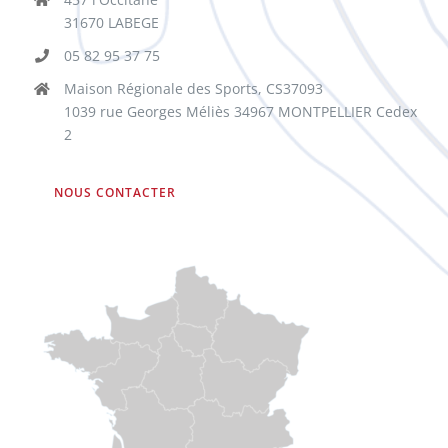
31670 LABEGE
05 82 95 37 75
Maison Régionale des Sports, CS37093
1039 rue Georges Méliès 34967 MONTPELLIER Cedex
2
NOUS CONTACTER