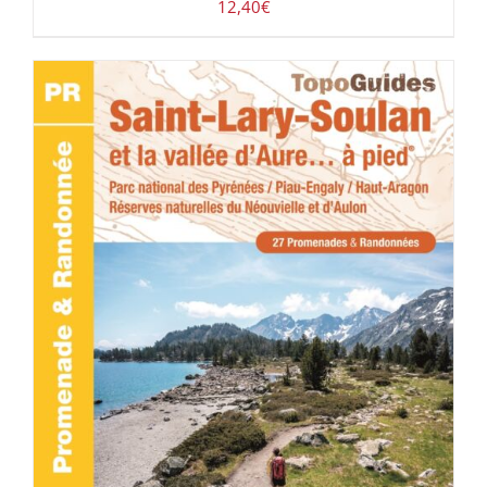
12,40
€
ACHETER LE PRODUIT
/
DÉTAILS