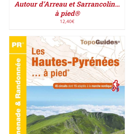
Autour d’Arreau et Sarrancolin…
à pied®
12,40
€
AJOUTER AU PANIER
/
DÉTAILS