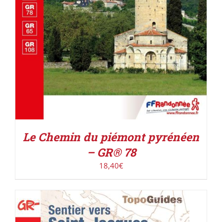
Le Chemin du piémont pyrénéen
– GR® 78
18,40
€