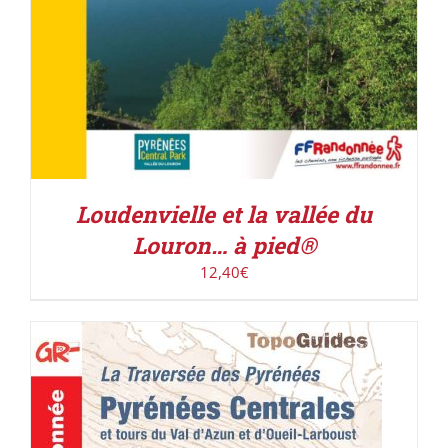
Loudenvielle et la vallée du
Louron… à pied®
12,40
€