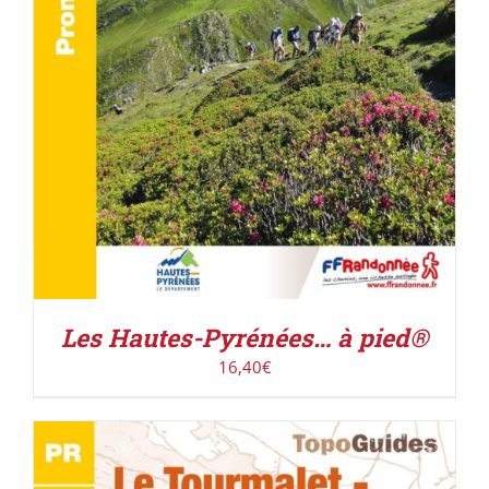
Les Hautes-Pyrénées… à pied®
16,40
€