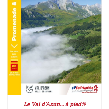
ACHETER LE PRODUIT
/
DÉTAILS
Le Val d’Azun… à pied®