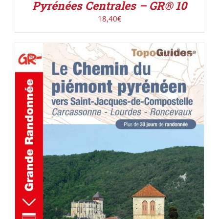
Pyrénées Centrales – GR® 10
18,40
€
AJOUTER AU PANIER
/
DÉTAILS