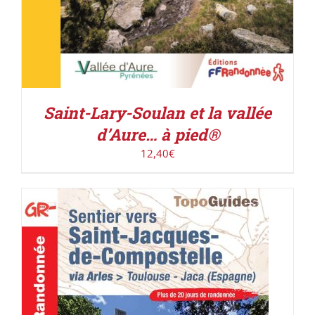
Saint-Lary-Soulan et la vallée
d’Aure… à pied®
12,40
€