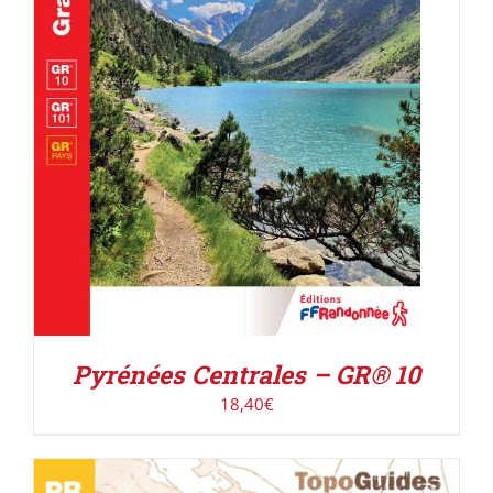
AJOUTER AU PANIER
/
DÉTAILS
Pyrénées Centrales – GR® 10
18,40
€