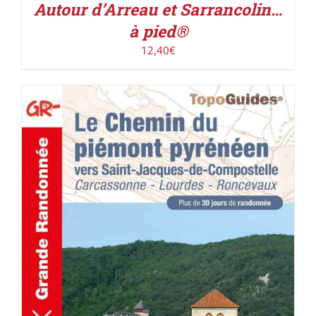
Autour d’Arreau et Sarrancolin…
à pied®
12,40
€
AJOUTER AU PANIER
/
DÉTAILS