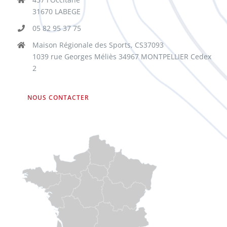
31670 LABEGE
05 82 95 37 75
Maison Régionale des Sports, CS37093
1039 rue Georges Méliès 34967 MONTPELLIER Cedex
2
NOUS CONTACTER