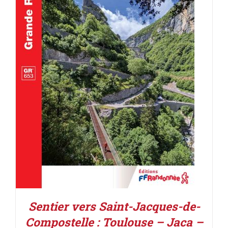
AJOUTER AU PANIER
/
DÉTAILS
Sentier vers Saint-Jacques-de-
Compostelle : Toulouse – Jaca –