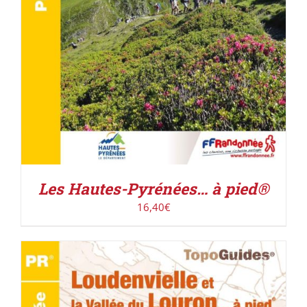
Les Hautes-Pyrénées… à pied®
16,40
€