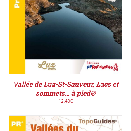
Vallée de Luz-St-Sauveur, Lacs et
sommets… à pied®
12,40
€