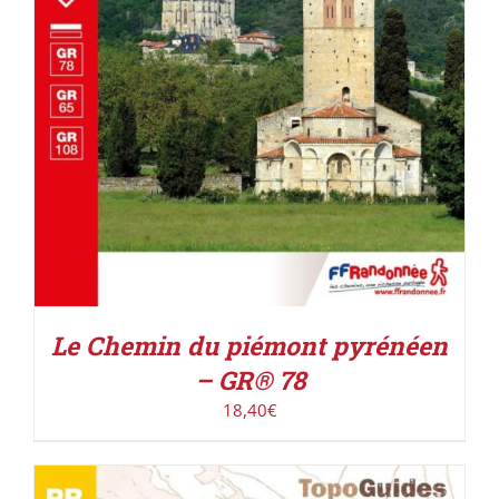
Le Chemin du piémont pyrénéen
– GR® 78
18,40
€