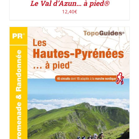
Le Val d’Azun… à pied®
12,40
€
AJOUTER AU PANIER
/
DÉTAILS