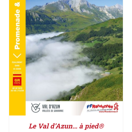
ACHETER LE PRODUIT
/
DÉTAILS
Le Val d’Azun… à pied®