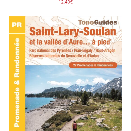
12,40
€
ACHETER LE PRODUIT
/
DÉTAILS