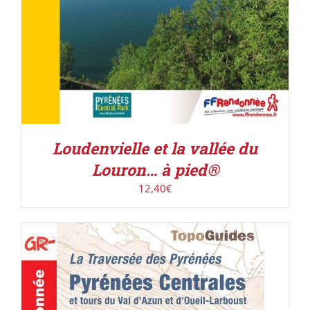
Loudenvielle et la vallée du
Louron… à pied®
12,40
€