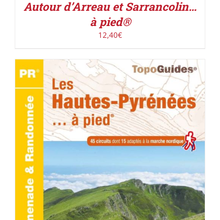
Autour d’Arreau et Sarrancolin…
à pied®
12,40
€
AJOUTER AU PANIER
/
DÉTAILS