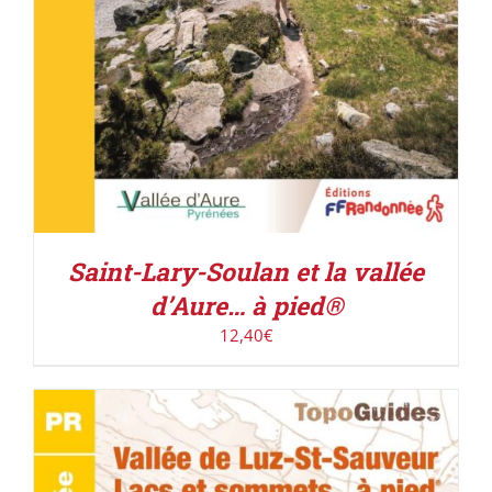
Saint-Lary-Soulan et la vallée
d’Aure… à pied®
12,40
€