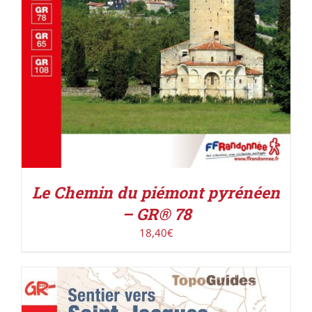
Le Chemin du piémont pyrénéen
– GR® 78
18,40
€