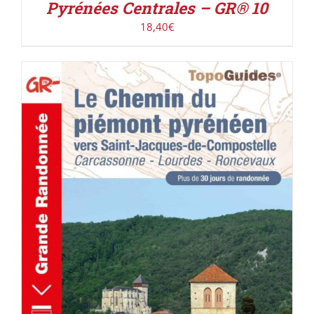
Pyrénées Centrales – GR® 10
18,40
€
AJOUTER AU PANIER
/
DÉTAILS