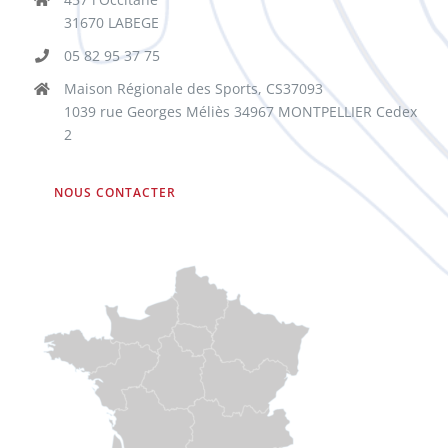
31670 LABEGE
05 82 95 37 75
Maison Régionale des Sports, CS37093
1039 rue Georges Méliès 34967 MONTPELLIER Cedex
2
NOUS CONTACTER