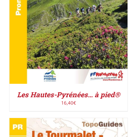
Les Hautes-Pyrénées… à pied®
16,40
€