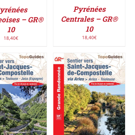
Pyrénées
yrénées
Centrales – GR®
eoises – GR®
10
10
18,40
€
18,40
€
ER AU PANIER
/
AJOUTER AU PANIER
/
DÉTAILS
DÉTAILS