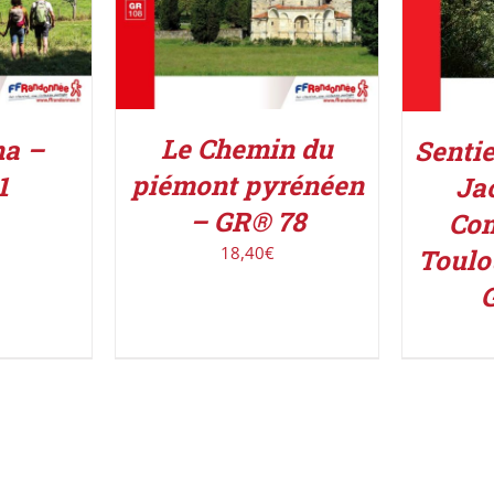
Le Chemin du
na –
Sentie
piémont pyrénéen
1
Ja
– GR® 78
Com
18,40
€
Toulo