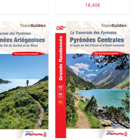
18,40
€
AJOUTER AU PANIER
/
ER AU PANIER
/
DÉTAILS
DÉTAILS