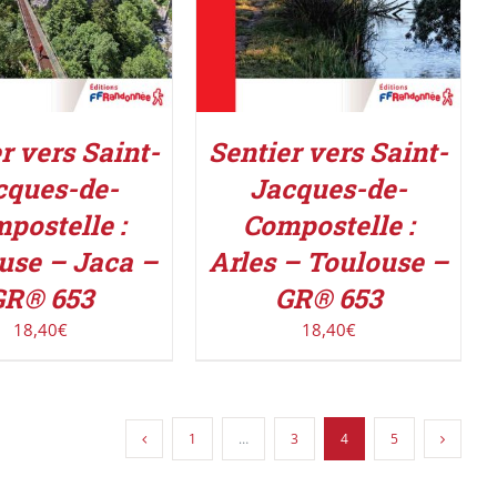
r vers Saint-
Sentier vers Saint-
cques-de-
Jacques-de-
postelle :
Compostelle :
use – Jaca –
Arles – Toulouse –
GR® 653
GR® 653
18,40
€
18,40
€
1
…
3
4
5