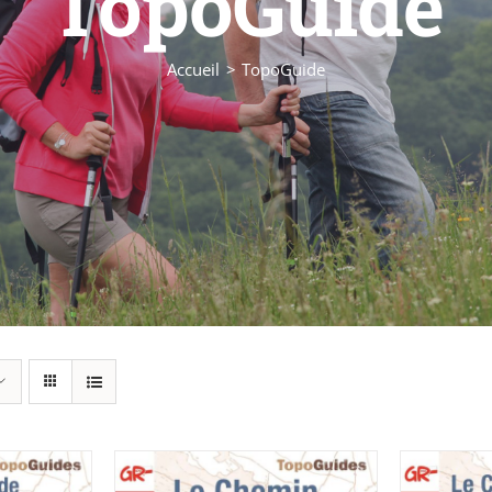
TopoGuide
Accueil
TopoGuide