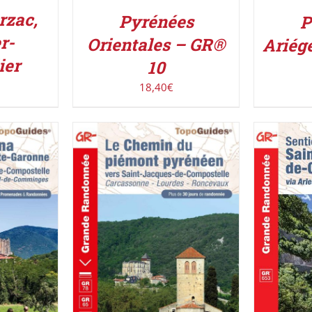
rzac,
Pyrénées
P
r-
Orientales – GR®
Ariég
ier
10
18,40
€
AJOUTER AU PANIER
/
IER
/
AJOUT
DÉTAILS