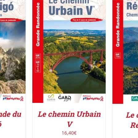
IER
/
AJOUTER AU PANIER
/
ACHETE
DÉTAILS
nde du
Le chemin Urbain
Le 
ó
V
R
16,40
€