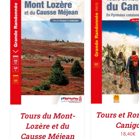
AJOUTER AU PAN
AJOUTER AU PANIER
/
DÉTAILS
DÉTAILS
Tours et Ro
Tours du Mont-
Canig
Lozère et du
18,40
€
Causse Méjean