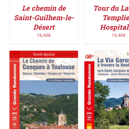
Le chemin de
Tour du La
Saint-Guilhem-le-
Templie
Désert
Hospital
16,40
€
16,40
€
Stock épuisé
AJOUTER AU PAN
DÉTAILS
DÉTAILS