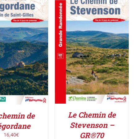
AJOUTER AU PANIER
/
R LE PRODUIT
/
DÉTAILS
DÉTAILS
Le Chemin de
chemin de
Stevenson –
égordane
GR®70
16,40
€