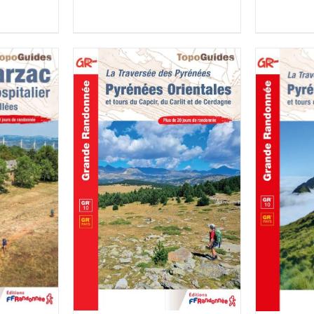
IER
/
AJOUTER AU PANIER
/
AJOUT
DÉTAILS