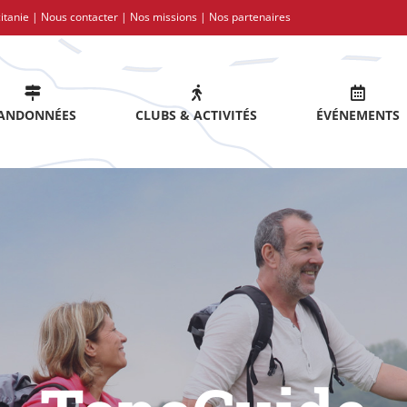
itanie |
Nous contacter
|
Nos missions
|
Nos partenaires
ANDONNÉES
CLUBS & ACTIVITÉS
ÉVÉNEMENTS