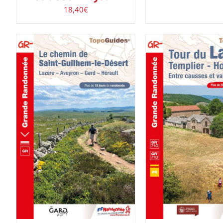
18,40
€
AJOUTER AU PANIER
/
AJOUTER AU PAN
DÉTAILS
DÉTAILS