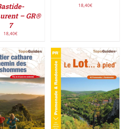
astide-
18,40
€
urent – GR®
7
18,40
€
R LE PRODUIT
/
AJOUTER AU PANIER
/
DÉTAILS
DÉTAILS