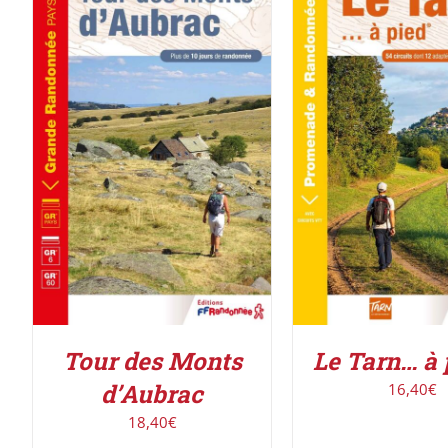
AJOUTER AU PANIER
/
AJOUTER AU PAN
DÉTAILS
DÉTAILS
Tour des Monts
Le Tarn… à
d’Aubrac
16,40
€
18,40
€