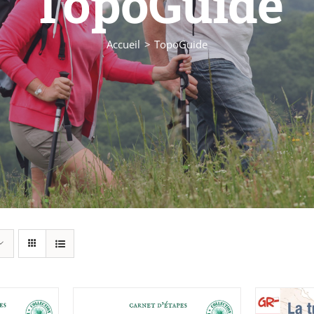
TopoGuide
Accueil
TopoGuide