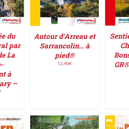
ée du
Senti
Autour d’Arreau et
al par
Ch
Sarrancolin… à
de La
Bon
pied®
-
GR®
12,40
€
nt à
ary –