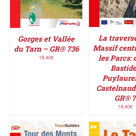
La travers
Gorges et Vallée
Massif centr
du Tarn – GR® 736
les Parcs: 
18,40
€
Bastide
Puylaure
Castelnaud
GR® 7
18,40
€