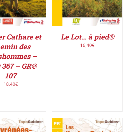
er Cathare et
Le Lot… à pied®
emin des
16,40
€
shommes –
 367 – GR®
107
18,40
€