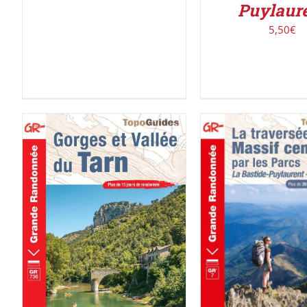
Puylaur
5,50
€
AJOUTER AU PAN
AJOUTER AU PANIER
/
DÉTAILS
DÉTAILS