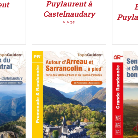
Puylaurent à
ent
B
Castelnaudary
Puyla
5,50
€
IER
/
ACHETE
ACHETER LE PRODUIT
/
DÉTAILS