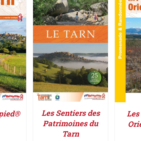
ACHETER LE PRODUIT
/
IER
/
AJOUT
DÉTAILS
Les Sentiers des
 pied®
Les
Patrimoines du
Ori
Tarn