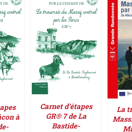
ACHETER LE PRODUIT
/
UIT
/
AJOUT
DÉTAILS
Carnet d’étapes
tapes
La t
GR® 7 de La
con à
Massi
Bastide-
de-
Mâ