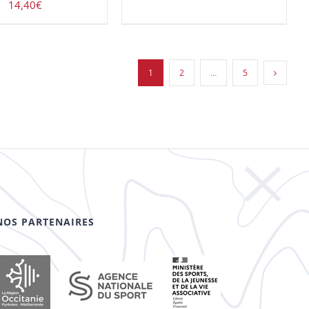
14,40
€
1
2
…
5
NOS PARTENAIRES