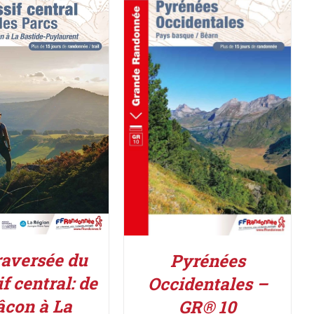
ER AU PANIER
/
ACHETER LE PRODUIT
/
DÉTAILS
DÉTAILS
raversée du
Pyrénées
f central: de
Occidentales –
con à La
GR® 10