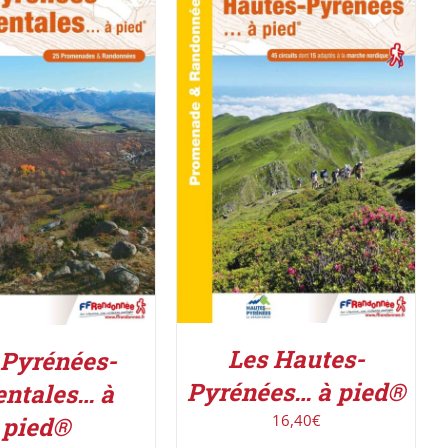
AJOUTER AU PANIER
/
ER AU PANIER
/
DÉTAILS
DÉTAILS
Les Hautes-
 Pyrénées-
Pyrénées… à pied®
entales… à
16,40
€
pied®