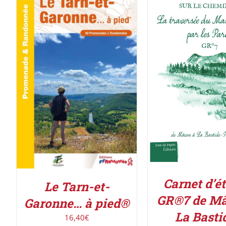
ACHETER LE PROD
AJOUTER AU PANIER
/
DÉTAILS
DÉTAILS
Carnet d’é
Le Tarn-et-
GR®7 de Mâ
Garonne… à pied®
La Basti
16,40
€