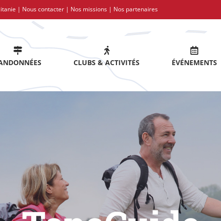
itanie |
Nous contacter
|
Nos missions
|
Nos partenaires
ANDONNÉES
CLUBS & ACTIVITÉS
ÉVÉNEMENTS