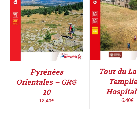
AJOUTER AU PAN
AJOUTER AU PANIER
/
DÉTAILS
DÉTAILS
Tour du La
Pyrénées
Templie
Orientales – GR®
Hospital
10
16,40
€
18,40
€