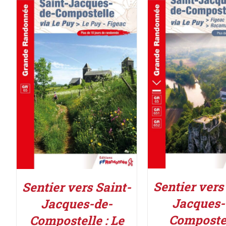
AJOUTER AU PAN
AJOUTER AU PANIER
/
DÉTAILS
DÉTAILS
Sentier vers
Sentier vers Saint-
Jacques-
Jacques-de-
Compostel
Compostelle : Le