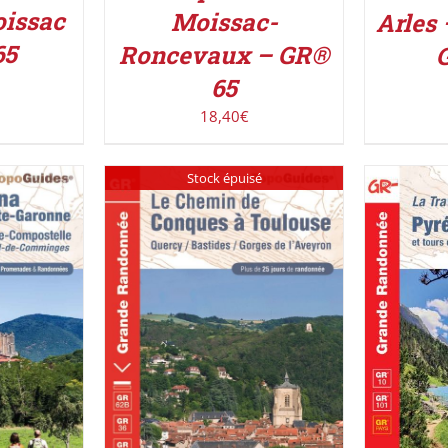
oissac
Moissac-
Arles 
65
Roncevaux – GR®
65
18,40
€
Stock épuisé
IER
/
AJOUT
DÉTAILS