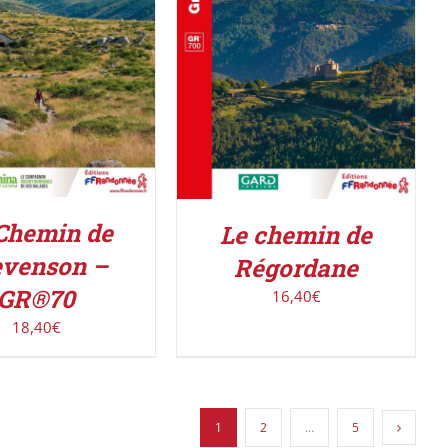
ER AU PANIER
/
ACHETER LE PRODUIT
/
DÉTAILS
DÉTAILS
Chemin de
Le chemin de
evenson –
Régordane
GR®70
16,40
€
18,40
€
1
2
…
5