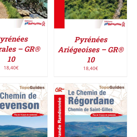
yrénées
Pyrénées
rales – GR®
Ariégeoises – GR®
10
10
18,40
€
18,40
€