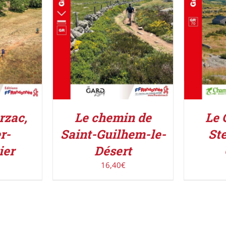
AJOUTER AU PANIER
/
AJOUT
IER
/
DÉTAILS
Le chemin de
Le 
rzac,
Saint-Guilhem-le-
St
r-
Désert
ier
16,40
€