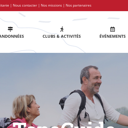
itanie |
Nous contacter
|
Nos missions
|
Nos partenaires
ANDONNÉES
CLUBS & ACTIVITÉS
ÉVÉNEMENTS