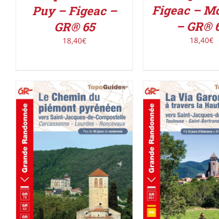
Figeac – M
Puy – Figeac –
– GR® 
GR® 65
18,40
€
18,40
€
AJOUTER AU PANIER
/
AJOUTER AU PAN
DÉTAILS
DÉTAILS