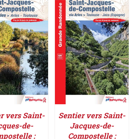
ER AU PANIER
/
AJOUTER AU PANIER
/
DÉTAILS
DÉTAILS
r vers Saint-
Sentier vers Saint-
cques-de-
Jacques-de-
postelle :
Compostelle :