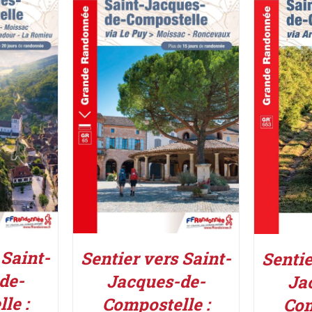
IER
/
AJOUTER AU PANIER
/
AJOUT
DÉTAILS
 Saint-
Sentier vers Saint-
Sentie
de-
Jacques-de-
Ja
le :
Compostelle :
Com