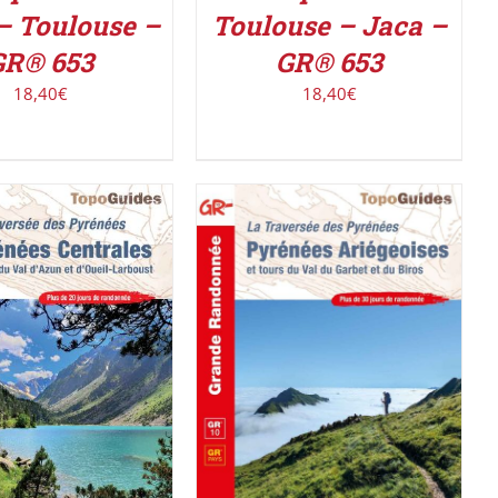
– Toulouse –
Toulouse – Jaca –
GR® 653
GR® 653
18,40
€
18,40
€
ER AU PANIER
/
AJOUTER AU PANIER
/
DÉTAILS
DÉTAILS