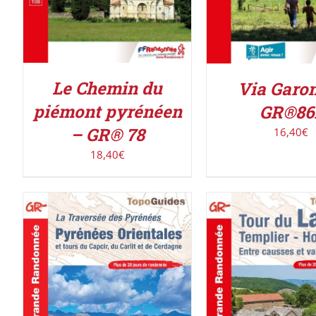
Le Chemin du
Via Garo
piémont pyrénéen
GR®86
– GR® 78
16,40
€
18,40
€