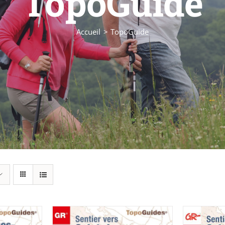
TopoGuide
Accueil
TopoGuide