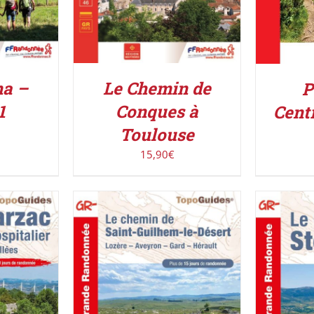
na –
Le Chemin de
P
1
Conques à
Cent
Toulouse
15,90
€