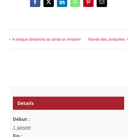
Facebook
X
LinkedIn
WhatsApp
Pinterest
Email
A chaque dimanche sa rando en Aveyron
Rando des Jonquilles
Détails
Début :
1 janvier
Fin :