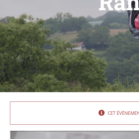
Ran
Ac
CET ÉVÈNEMEN