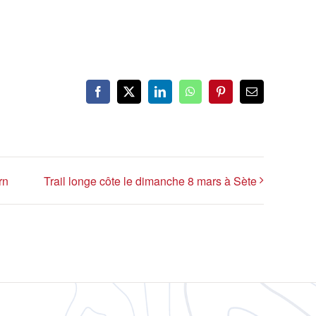
Facebook
X
LinkedIn
WhatsApp
Pinterest
Email
rn
Trail longe côte le dimanche 8 mars à Sète