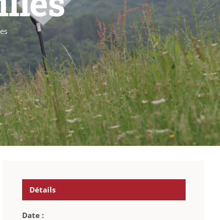
lles
les
Détails
Date :