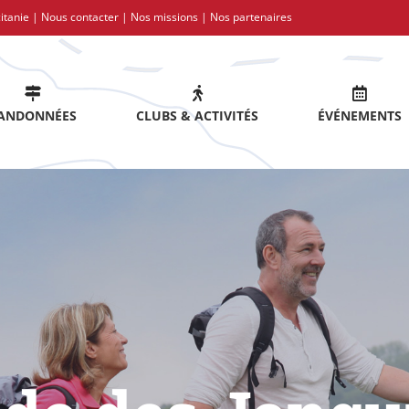
itanie |
Nous contacter
|
Nos missions
|
Nos partenaires
ANDONNÉES
CLUBS & ACTIVITÉS
ÉVÉNEMENTS