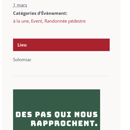
1 mars
Catégories d’Évènement:
à la une
,
Event
,
Randonnée pédestre
Lieu
Solomiac