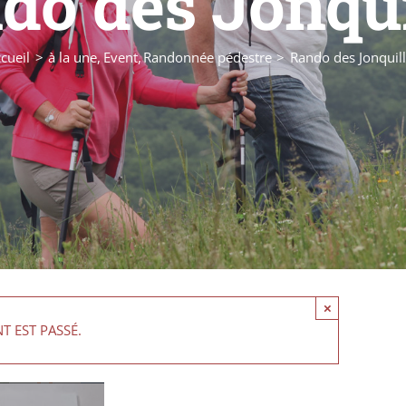
do des Jonqui
cueil
à la une
Event
Randonnée pédestre
Rando des Jonquil
×
T EST PASSÉ.