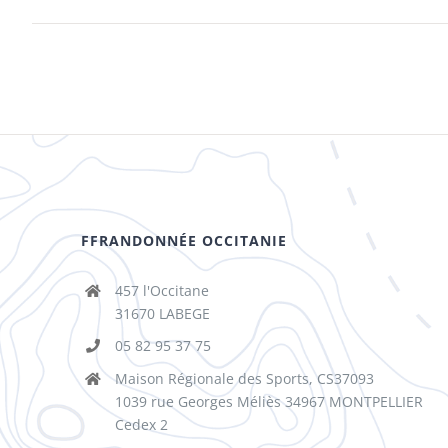
FFRANDONNÉE OCCITANIE
457 l'Occitane
31670 LABEGE
05 82 95 37 75
Maison Régionale des Sports, CS37093
1039 rue Georges Méliès 34967 MONTPELLIER
Cedex 2