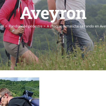
Aveyron
eil
Randonnée pédestre
A chaque dimanche sa rando en Av