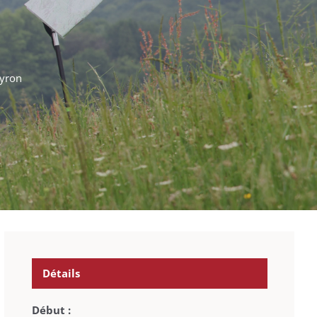
eyron
Détails
Début :