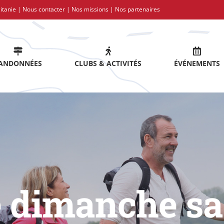
itanie |
Nous contacter
|
Nos missions
|
Nos partenaires
ANDONNÉES
CLUBS & ACTIVITÉS
ÉVÉNEMENTS
 dimanche sa