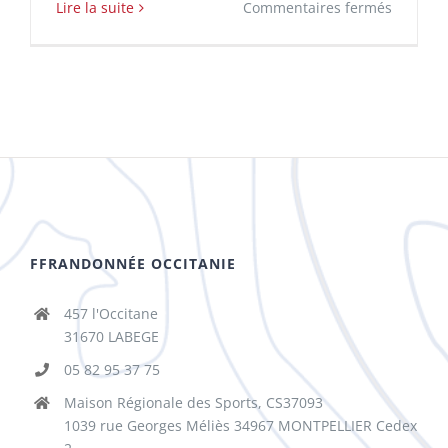
sur
Lire la suite
Commentaires fermés
5ème
Champi
de
France
Longe
Côte
FFRANDONNÉE OCCITANIE
457 l'Occitane
31670 LABEGE
05 82 95 37 75
Maison Régionale des Sports, CS37093
1039 rue Georges Méliès 34967 MONTPELLIER Cedex