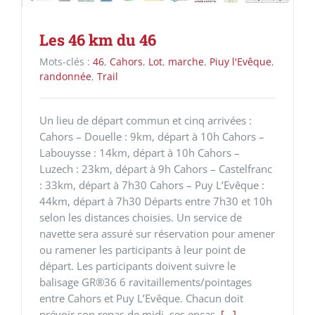
Les 46 km du 46
Mots-clés :
46
,
Cahors
,
Lot
,
marche
,
Piuy l'Evêque
,
randonnée
,
Trail
Un lieu de départ commun et cinq arrivées :
Cahors – Douelle : 9km, départ à 10h Cahors –
Labouysse : 14km, départ à 10h Cahors –
Luzech : 23km, départ à 9h Cahors – Castelfranc
: 33km, départ à 7h30 Cahors – Puy L’Evêque :
44km, départ à 7h30 Départs entre 7h30 et 10h
selon les distances choisies. Un service de
navette sera assuré sur réservation pour amener
ou ramener les participants à leur point de
départ. Les participants doivent suivre le
balisage GR®36 6 ravitaillements/pointages
entre Cahors et Puy L’Evêque. Chacun doit
prévoir son repas de midi, ses encas,
[...]