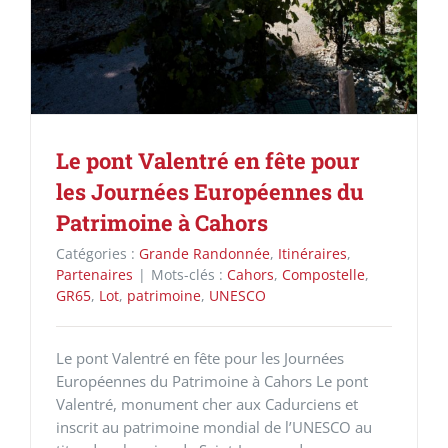
Le pont Valentré en fête pour
les Journées Européennes du
Patrimoine à Cahors
Catégories :
Grande Randonnée
,
Itinéraires
,
Partenaires
|
Mots-clés :
Cahors
,
Compostelle
,
GR65
,
Lot
,
patrimoine
,
UNESCO
Le pont Valentré en fête pour les Journées
Européennes du Patrimoine à Cahors Le pont
Valentré, monument cher aux Cadurciens et
inscrit au patrimoine mondial de l’UNESCO au