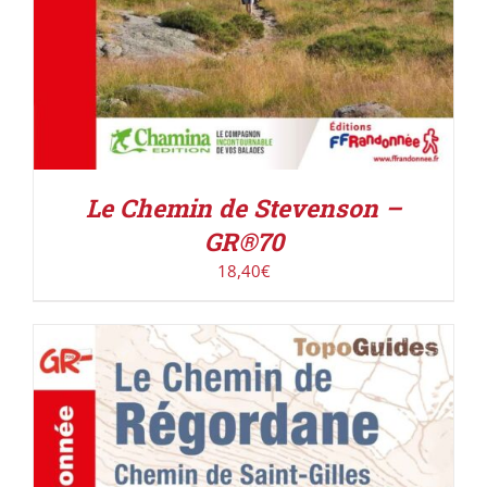
Le Chemin de Stevenson –
GR®70
18,40
€