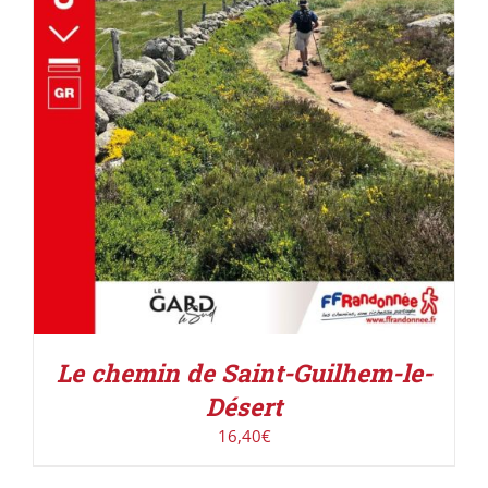
AJOUTER AU PANIER
/
DÉTAILS
Le chemin de Saint-Guilhem-le-
Désert
16,40
€