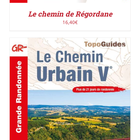
Le chemin de Régordane
16,40
€
AJOUTER AU PANIER
/
DÉTAILS