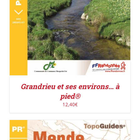
Grandrieu et ses environs… à
pied®
12,40
€