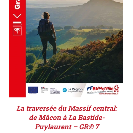
AJOUTER AU PANIER
/
DÉTAILS
La traversée du Massif central:
de Mâcon à La Bastide-
Puylaurent – GR® 7