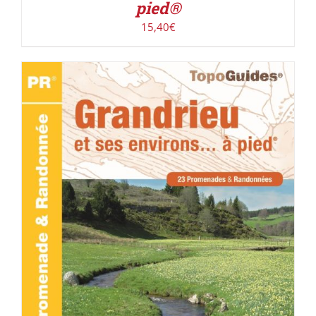
pied®
15,40
€
ACHETER LE PRODUIT
/
DÉTAILS