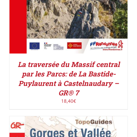
La traversée du Massif central
par les Parcs: de La Bastide-
Puylaurent à Castelnaudary –
GR® 7
18,40
€