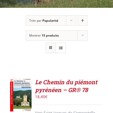
Trier par
Popularité
Montrer
15 produits
Le Chemin du piémont
AJOUTER
pyrénéen – GR® 78
AU
PANIER
18,40
€
/
DÉTAILS
Vers Saint-Jacques-de-Compostelle