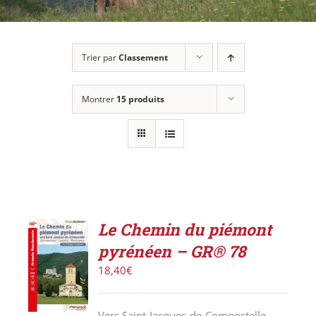
Trier par
Classement
Montrer
15 produits
Le Chemin du piémont
AJOUTER
pyrénéen – GR® 78
AU
PANIER
18,40
€
/
DÉTAILS
Vers Saint-Jacques-de-Compostelle