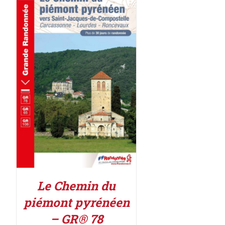
AJOUTER AU PANIER
/
DÉTAILS
Le Chemin du
piémont pyrénéen
– GR® 78