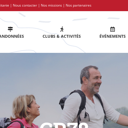
itanie |
Nous contacter
|
Nos missions
|
Nos partenaires
ANDONNÉES
CLUBS & ACTIVITÉS
ÉVÉNEMENTS