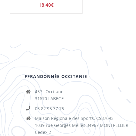
18,40
€
FFRANDONNÉE OCCITANIE
457 l'Occitane
31670 LABEGE
05 82 95 37 75
Maison Régionale des Sports, CS37093
1039 rue Georges Méliès 34967 MONTPELLIER
Cedex 2