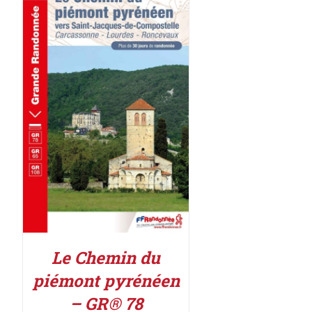
AJOUTER AU PANIER
/
DÉTAILS
Le Chemin du
piémont pyrénéen
– GR® 78