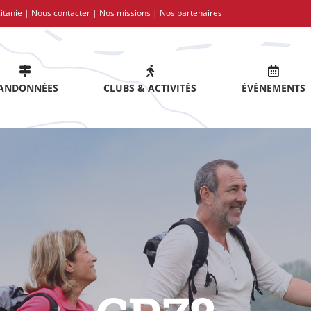
itanie |
Nous contacter
|
Nos missions
|
Nos partenaires
ANDONNÉES
CLUBS & ACTIVITÉS
ÉVÉNEMENTS