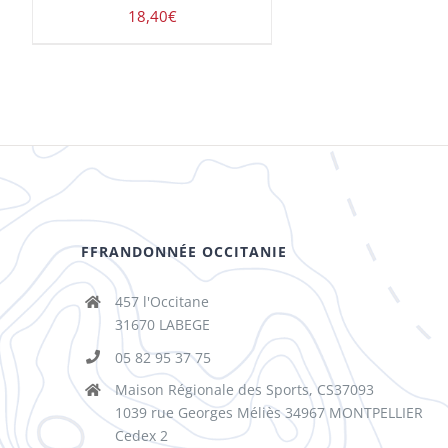
18,40
€
FFRANDONNÉE OCCITANIE
457 l'Occitane
31670 LABEGE
05 82 95 37 75
Maison Régionale des Sports, CS37093
1039 rue Georges Méliès 34967 MONTPELLIER
Cedex 2