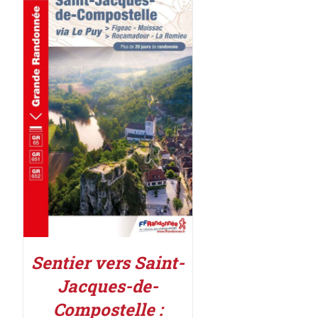
AJOUTER AU PANIER
/
DÉTAILS
Sentier vers Saint-
Jacques-de-
Compostelle :