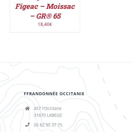
Figeac – Moissac
– GR® 65
18,40
€
FFRANDONNÉE OCCITANIE
457 l'Occitane
31670 LABEGE
05 82 95 37 75