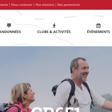
itanie |
Nous contacter
|
Nos missions
|
Nos partenaires
ANDONNÉES
CLUBS & ACTIVITÉS
ÉVÉNEMENTS