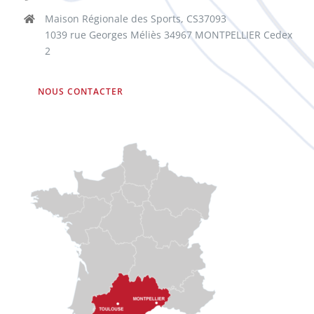
Maison Régionale des Sports, CS37093
1039 rue Georges Méliès 34967 MONTPELLIER Cedex
2
NOUS CONTACTER