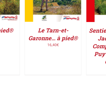
pied®
Le Tarn-et-
Sentie
Garonne… à pied®
Ja
Comp
16,40
€
Puy 