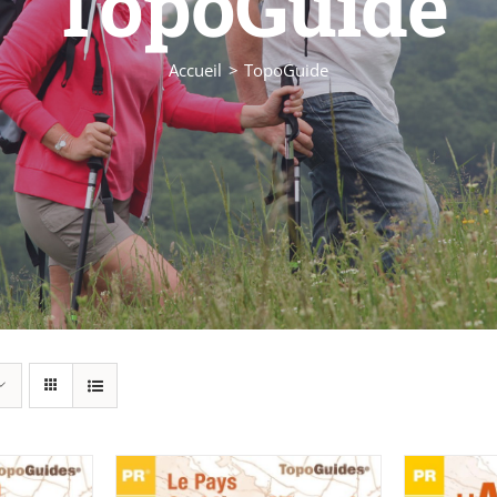
TopoGuide
Accueil
TopoGuide