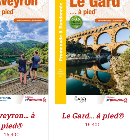
ER AU PANIER
/
AJOUTER AU PANIER
/
DÉTAILS
DÉTAILS
veyron… à
Le Gard… à pied®
pied®
16,40
€
16,40
€