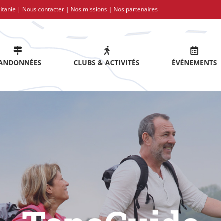
itanie |
Nous contacter
|
Nos missions
|
Nos partenaires
ANDONNÉES
CLUBS & ACTIVITÉS
ÉVÉNEMENTS