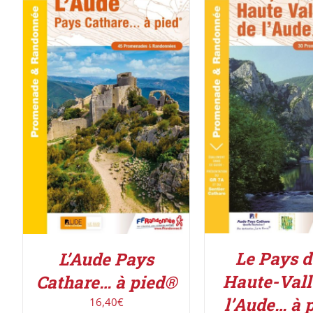
ACHETER LE PROD
AJOUTER AU PANIER
/
DÉTAILS
DÉTAILS
Le Pays d
L’Aude Pays
Haute-Vall
Cathare… à pied®
l’Aude… à 
16,40
€