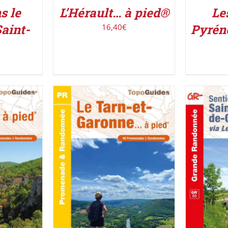
s le
Le
L’Hérault… à pied®
aint-
Pyrén
16,40
€
IER
/
AJOUTER AU PANIER
/
AJOUT
DÉTAILS