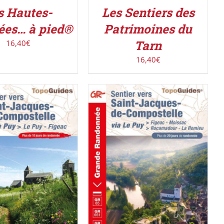
s Hautes-
Les Sentiers des
ées… à pied®
Patrimoines du
Tarn
16,40
€
16,40
€
AJOUTER AU PANIER
/
ER AU PANIER
/
DÉTAILS
DÉTAILS