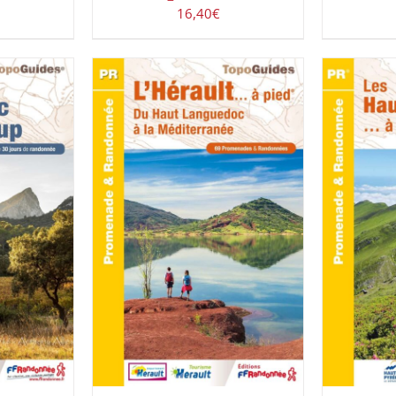
16,40
€
UIT
/
AJOUT
AJOUTER AU PANIER
/
DÉTAILS