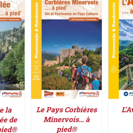
ACHETER LE PRODUIT
/
AJOUT
UIT
/
DÉTAILS
Le Pays Corbières
L’A
e la
Minervois… à
ée de
pied®
pied®