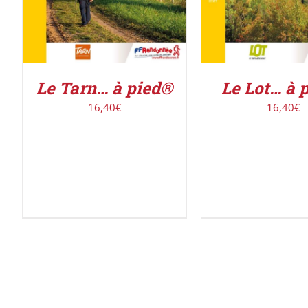
Le Lot… à 
Le Tarn… à pied®
16,40
€
16,40
€