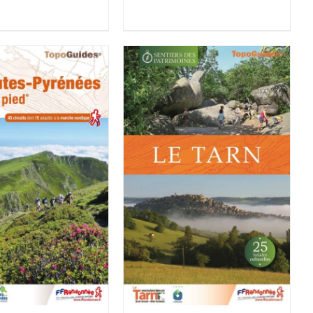
ER AU PANIER
/
ACHETER LE PRODUIT
/
DÉTAILS
DÉTAILS