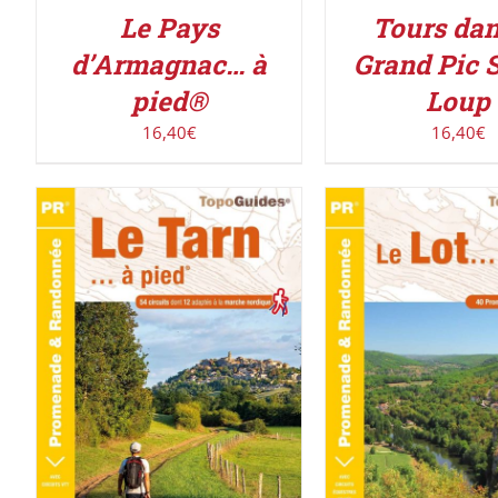
Le Pays
Tours dan
d’Armagnac… à
Grand Pic S
pied®
Loup
16,40
€
16,40
€
AJOUTER AU PAN
AJOUTER AU PANIER
/
DÉTAILS
DÉTAILS