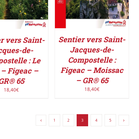
Sentier vers Saint-
r vers Saint-
Jacques-de-
cques-de-
Compostelle :
ostelle : Le
Figeac – Moissac
– Figeac –
– GR® 65
GR® 65
18,40
€
18,40
€
1
2
3
4
5