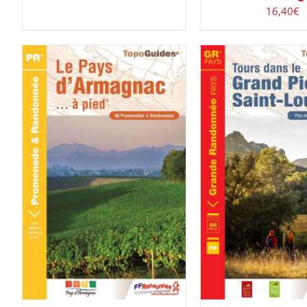
16,40
€
ACHETER LE PRODUIT
/
ACHETER LE PROD
DÉTAILS
DÉTAILS