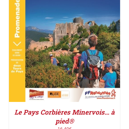
ACHETER LE PRODUIT
/
DÉTAILS
Le Pays Corbières Minervois… à
pied®
16,40
€