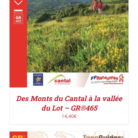
Des Monts du Cantal à la vallée
du Lot – GR®465
14,40
€