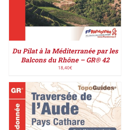
Du Pilat à la Méditerranée par les
Balcons du Rhône – GR® 42
18,40
€