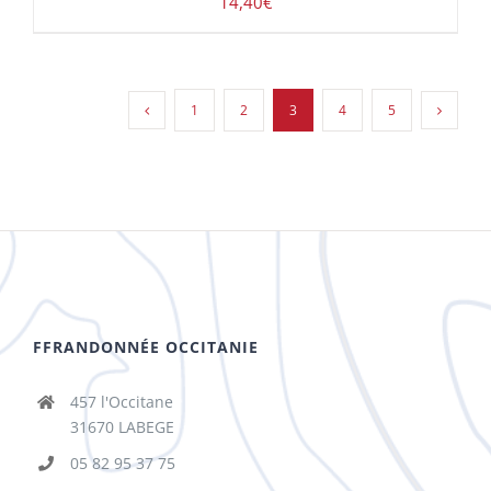
14,40
€
1
2
3
4
5
FFRANDONNÉE OCCITANIE
457 l'Occitane
31670 LABEGE
05 82 95 37 75