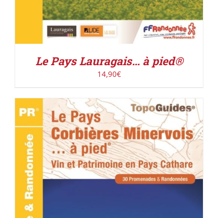
Le Pays Lauragais… à pied®
14,90
€