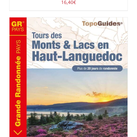
16,40
€
AJOUTER AU PANIER
/
DÉTAILS