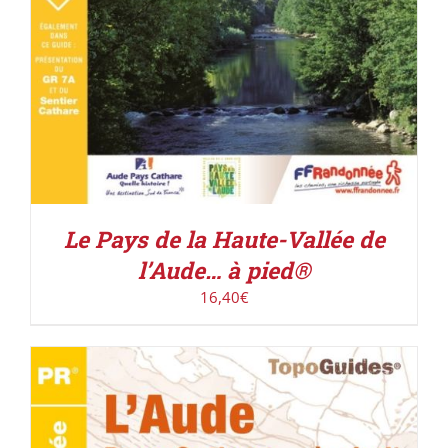
Le Pays de la Haute-Vallée de
l’Aude… à pied®
16,40
€