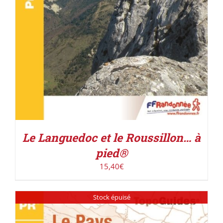
Le Languedoc et le Roussillon… à
pied®
15,40
€
Stock épuisé