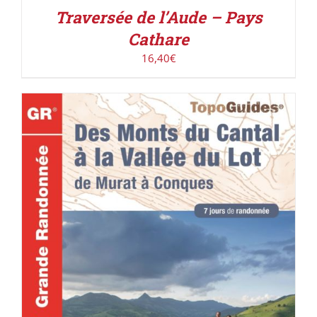
Traversée de l’Aude – Pays
Cathare
16,40
€
ACHETER LE PRODUIT
/
DÉTAILS