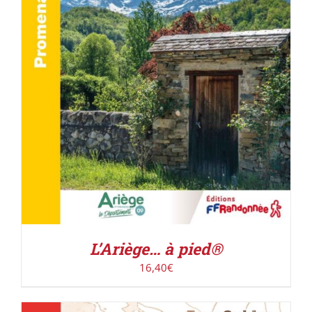
AJOUTER AU PANIER
/
DÉTAILS
L’Ariège… à pied®
16,40
€