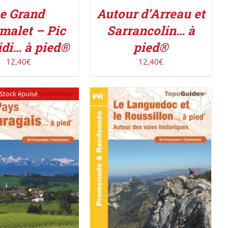
Autour d’Arreau et
e Grand
Sarrancolin… à
malet – Pic
pied®
di… à pied®
12,40
€
12,40
€
Stock épuisé
ACHETER LE PRODUIT
/
DÉTAILS
DÉTAILS