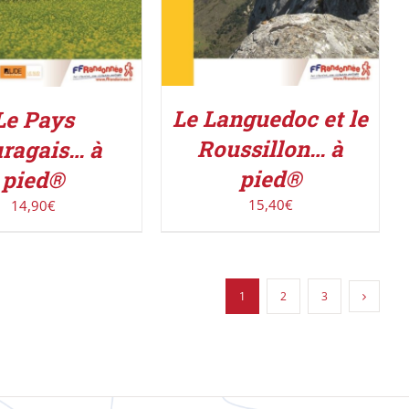
Le Languedoc et le
Le Pays
Roussillon… à
ragais… à
pied®
pied®
15,40
€
14,90
€
1
2
3