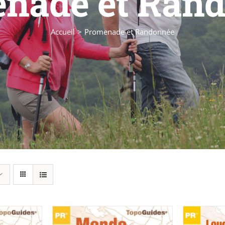
nade et Ran
Accueil
Promenade et Randonnée