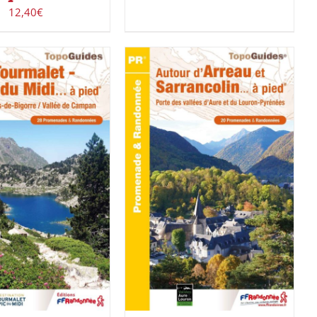
12,40
€
ACHETER LE PRODUIT
/
R LE PRODUIT
/
DÉTAILS
DÉTAILS