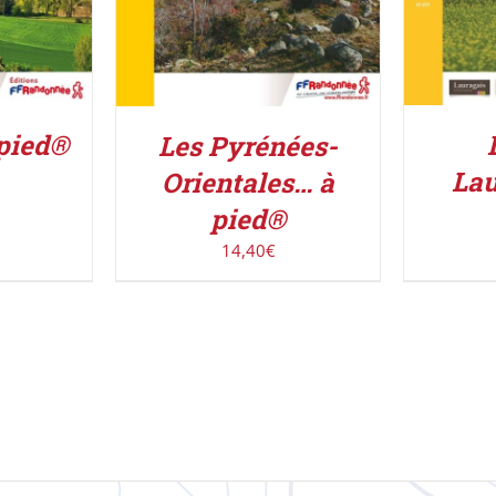
 pied®
Les Pyrénées-
Lau
Orientales… à
pied®
14,40
€