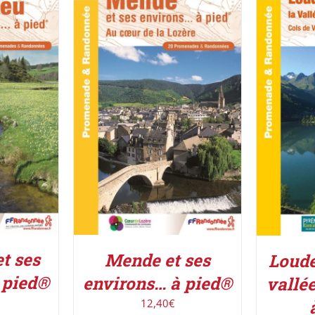
UIT
/
ACHETER LE PRODUIT
/
ACHETE
DÉTAILS
t ses
Mende et ses
Loude
 pied®
environs… à pied®
vallé
12,40
€