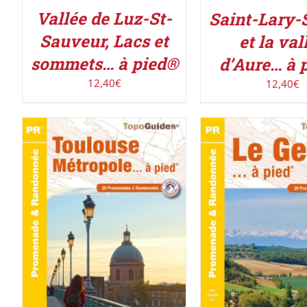
Vallée de Luz-St-
Saint-Lary-
Sauveur, Lacs et
et la val
sommets… à pied®
d’Aure… à 
12,40
€
12,40
€
ACHETER LE PRODUIT
/
AJOUTER AU PAN
DÉTAILS
DÉTAILS