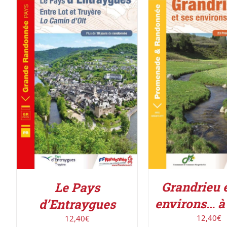
ACHETER LE PROD
ACHETER LE PRODUIT
/
DÉTAILS
DÉTAILS
Grandrieu e
Le Pays
environs… à
d’Entraygues
12,40
€
12,40
€