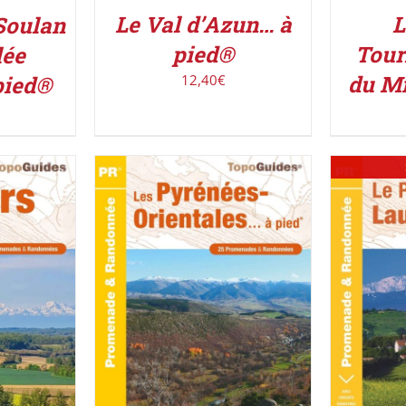
Le Val d’Azun… à
L
Soulan
pied®
Tour
lée
du Mi
pied®
12,40
€
IER
/
AJOUTER AU PANIER
/
DÉTAILS