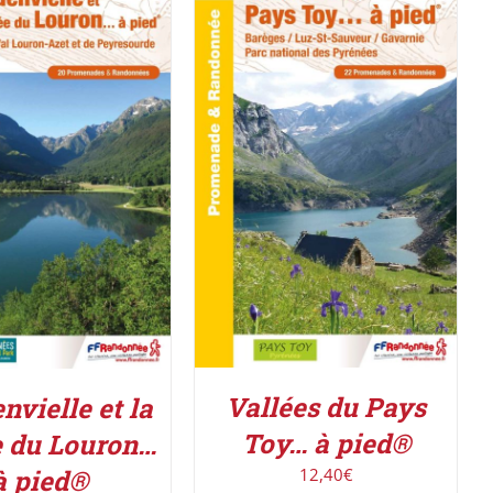
ACHETER LE PRODUIT
/
R LE PRODUIT
/
DÉTAILS
DÉTAILS
Vallées du Pays
nvielle et la
Toy… à pied®
e du Louron…
12,40
€
à pied®