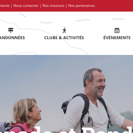
itanie |
Nous contacter
|
Nos missions
|
Nos partenaires
ANDONNÉES
CLUBS & ACTIVITÉS
ÉVÉNEMENTS