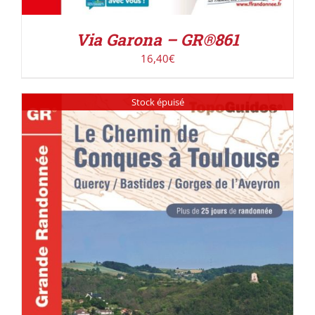
Via Garona – GR®861
16,40
€
Stock épuisé
DÉTAILS