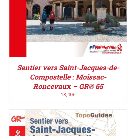
Sentier vers Saint-Jacques-de-
Compostelle : Moissac-
Roncevaux – GR® 65
18,40
€