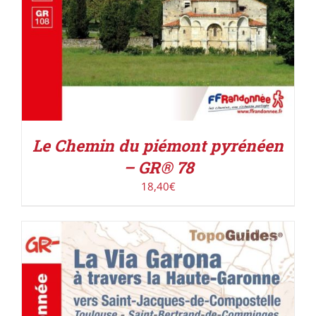
Le Chemin du piémont pyrénéen
– GR® 78
18,40
€