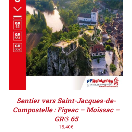
AJOUTER AU PANIER
/
DÉTAILS
Sentier vers Saint-Jacques-de-
Compostelle : Figeac – Moissac –
GR® 65
18,40
€