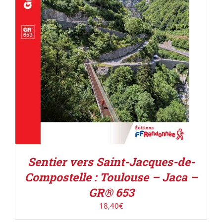
AJOUTER AU PANIER
/
DÉTAILS
Sentier vers Saint-Jacques-de-
Compostelle : Toulouse – Jaca –
GR® 653
18,40
€