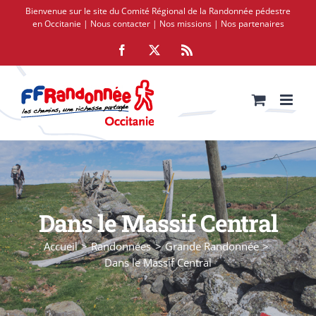
Passer
Bienvenue sur le site du Comité Régional de la Randonnée pédestre
au
en Occitanie |
Nous contacter
|
Nos missions
|
Nos partenaires
contenu
Facebook
X
Rss
Dans le Massif Central
Accueil
Randonnées
Grande Randonnée
Dans le Massif Central