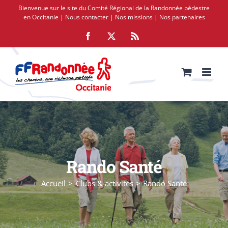
Passer
Bienvenue sur le site du Comité Régional de la Randonnée pédestre
au
en Occitanie |
Nous contacter
|
Nos missions
|
Nos partenaires
contenu
Facebook
X
Rss
Rando Santé
Accueil
Clubs & activités
Rando Santé