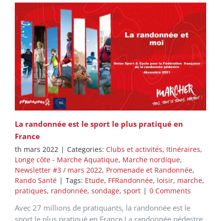
La randonnée est le sport le plus pratiqué en
France
th mars 2022
|
Categories:
Clubs et activités
,
Itinéraires
,
Longe côte - Marche Aquatique
,
Marche nordique
,
Newsletter #3 / mars 2022
,
Promenade et Randonnée
,
Rando Santé
|
Tags:
Etude
,
FFRandonnée
,
loisir
,
marche
,
pratiques
,
randonnée
,
sondage
,
sport
|
0 Comments
Avec 27 millions de pratiquants, la randonnée est le
sport le plus pratiqué en France La randonnée pédestre