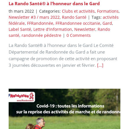
La Rando Santé® à l’honneur dans le Gard
th mars 2022
|
Categories:
Clubs et activités
,
Formations
,
Newsletter #3 / mars 2022
,
Rando Santé
|
Tags:
activités
fédérale
,
FFRandonnée
,
FFRandonnee occitanie
,
Gard
,
Label Santé
,
Lettre d'information
,
Newsletter
,
Rando
santé
,
randonnée pédestre
|
0 Comments
La Rando Santé® à l’honneur dans le Gard Le Comité
Départemental de Randonnée du Gard a fait une
campagne de promotion de cette activité en proposant
3 journées découvertes en janvier et février.
[...]