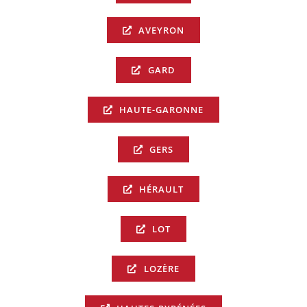
AVEYRON
GARD
HAUTE-GARONNE
GERS
HÉRAULT
LOT
LOZÈRE