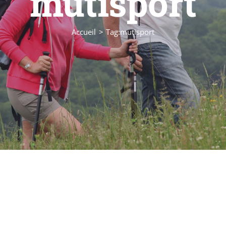
mutisport
Accueil
Tag:
mutisport