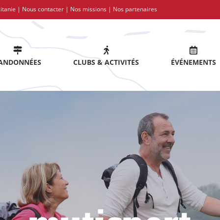
itanie |
Nous contacter
|
Nos missions
|
Nos partenaires
ANDONNÉES
CLUBS & ACTIVITÉS
ÉVÉNEMENTS