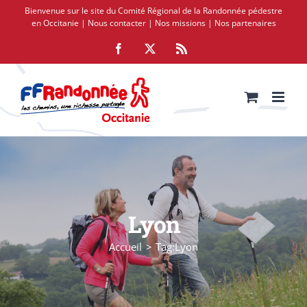
Passer
Bienvenue sur le site du Comité Régional de la Randonnée pédestre
au
en Occitanie |
Nous contacter
|
Nos missions
|
Nos partenaires
contenu
Facebook
X
Rss
Lyon
Accueil
Tag:
Lyon