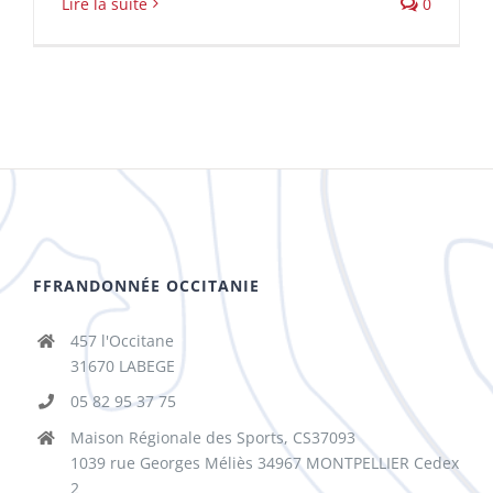
Lire la suite
0
FFRANDONNÉE OCCITANIE
457 l'Occitane
31670 LABEGE
05 82 95 37 75
Maison Régionale des Sports, CS37093
1039 rue Georges Méliès 34967 MONTPELLIER Cedex
2