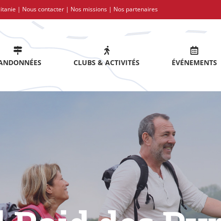
itanie |
Nous contacter
|
Nos missions
|
Nos partenaires
ANDONNÉES
CLUBS & ACTIVITÉS
ÉVÉNEMENTS