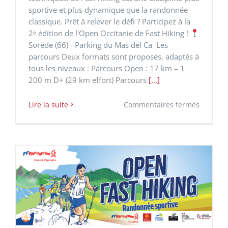
sportive et plus dynamique que la randonnée
classique. Prêt à relever le défi ? Participez à la
2ᵉ édition de l'Open Occitanie de Fast Hiking !
Sorède (66) - Parking du Mas del Ca Les
parcours Deux formats sont proposés, adaptés à
tous les niveaux : Parcours Open : 17 km – 1
200 m D+ (29 km effort) Parcours
[...]
sur
Lire la suite
Commentaires fermés
2ème
Open
d’Occita
de
Fast
Hiking