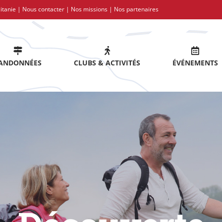
itanie |
Nous contacter
|
Nos missions
|
Nos partenaires
ANDONNÉES
CLUBS & ACTIVITÉS
ÉVÉNEMENTS