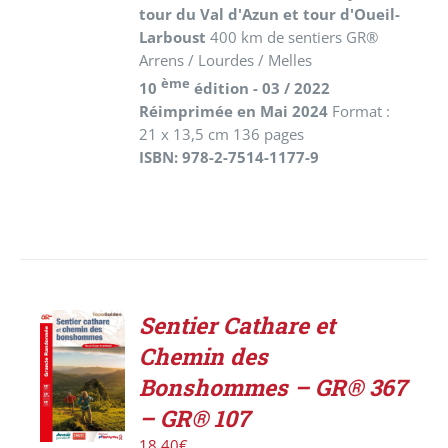
tour du Val d'Azun et tour d'Oueil-
Larboust
400 km de sentiers GR®
Arrens / Lourdes / Melles
ème
10
édition - 03 / 2022
Réimprimée en Mai 2024
Format :
21 x 13,5 cm 136 pages
ISBN: 978-2-7514-1177-9
Sentier Cathare et
ACHETER
Chemin des
LE
PRODUIT
Bonshommes – GR® 367
/
– GR® 107
DÉTAILS
18,40
€