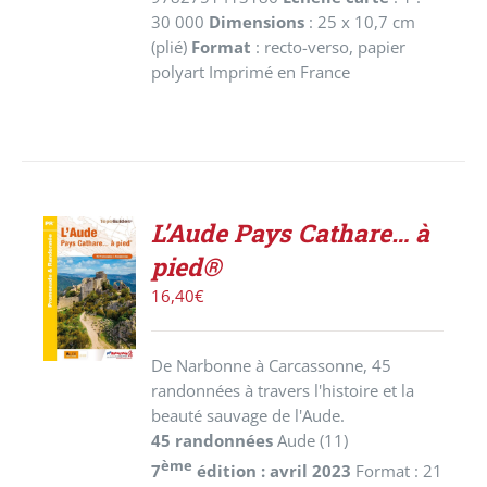
30 000
Dimensions
: 25 x 10,7 cm
(plié)
Format
: recto-verso, papier
polyart Imprimé en France
L’Aude Pays Cathare… à
AJOUTER
pied®
AU
PANIER
16,40
€
/
DÉTAILS
De Narbonne à Carcassonne, 45
randonnées à travers l'histoire et la
beauté sauvage de l'Aude.
45 randonnées
Aude (11)
ème
7
édition : avril 2023
Format : 21