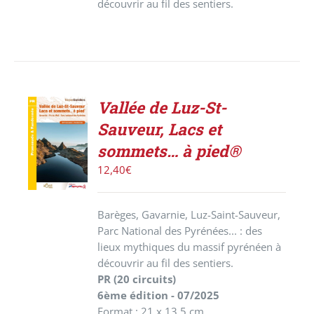
découvrir au fil des sentiers.
Vallée de Luz-St-
ACHETER
Sauveur, Lacs et
LE
PRODUIT
sommets… à pied®
/
12,40
€
DÉTAILS
Barèges, Gavarnie, Luz-Saint-Sauveur,
Parc National des Pyrénées... : des
lieux mythiques du massif pyrénéen à
découvrir au fil des sentiers.
PR (20 circuits)
6ème édition - 07/2025
Format : 21 x 13,5 cm