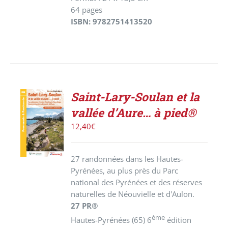
64 pages
ISBN: 9782751413520
Saint-Lary-Soulan et la
ACHETER
vallée d’Aure… à pied®
LE
PRODUIT
12,40
€
/
DÉTAILS
27 randonnées dans les Hautes-
Pyrénées, au plus près du Parc
national des Pyrénées et des réserves
naturelles de Néouvielle et d'Aulon.
27 PR®
ème
Hautes-Pyrénées (65) 6
édition