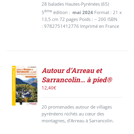
28 balades Hautes-Pyrénées (65)
ème
5
édition :
mai 2024
Format : 21 x
13,5 cm 72 pages Poids : ~ 200 ISBN
: 9782751412776 Imprimé en France
Autour d’Arreau et
ACHETER
Sarrancolin… à pied®
LE
PRODUIT
12,40
€
/
DÉTAILS
20 promenades autour de villages
pyrénéens nichés au cœur des
montagnes, d'Arreau à Sarrancolin.