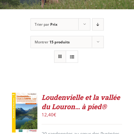
Trier par
Prix
Montrer
15 produits
Loudenvielle et la vallée
ACHETER
du Louron… à pied®
LE
PRODUIT
12,40
€
/
DÉTAILS
20 randonnées au cœur des Pyrénées.