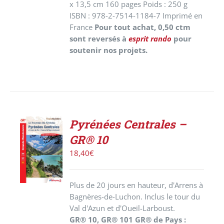
x 13,5 cm 160 pages Poids : 250 g
ISBN : 978-2-7514-1184-7 Imprimé en
France
Pour tout achat, 0,50 ctm
sont reversés à
esprit rando
pour
soutenir nos projets.
Pyrénées Centrales –
AJOUTER
GR® 10
AU
PANIER
18,40
€
/
DÉTAILS
Plus de 20 jours en hauteur, d'Arrens à
Bagnères-de-Luchon. Inclus le tour du
Val d'Azun et d'Oueil-Larboust.
GR® 10, GR® 101 GR® de Pays :