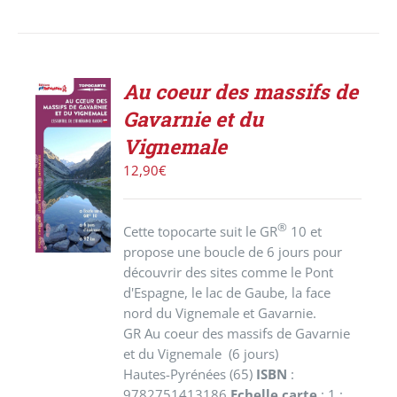
Au coeur des massifs de
Gavarnie et du
AJOUTER
Vignemale
AU
PANIER
12,90
€
/
DÉTAILS
®
Cette topocarte suit le GR
10 et
propose une boucle de 6 jours pour
découvrir des sites comme le Pont
d'Espagne, le lac de Gaube, la face
nord du Vignemale et Gavarnie.
GR Au coeur des massifs de Gavarnie
et du Vignemale (6 jours)
Hautes-Pyrénées (65)
ISBN
:
9782751413186
Echelle carte
: 1 :