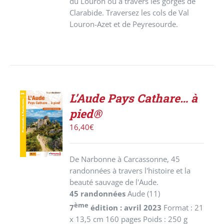
du Louron ou à travers les gorges de
Clarabide. Traversez les cols de Val
Louron-Azet et de Peyresourde.
L’Aude Pays Cathare… à
AJOUTER
pied®
AU
PANIER
16,40
€
/
DÉTAILS
De Narbonne à Carcassonne, 45
randonnées à travers l'histoire et la
beauté sauvage de l'Aude.
45 randonnées
Aude (11)
ème
7
édition : avril 2023
Format : 21
x 13,5 cm 160 pages Poids : 250 g