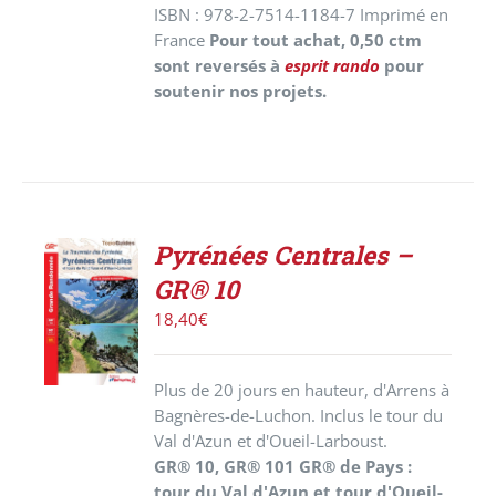
ISBN : 978-2-7514-1184-7 Imprimé en
France
Pour tout achat, 0,50 ctm
sont reversés à
esprit rando
pour
soutenir nos projets.
Pyrénées Centrales –
AJOUTER
GR® 10
AU
PANIER
18,40
€
/
DÉTAILS
Plus de 20 jours en hauteur, d'Arrens à
Bagnères-de-Luchon. Inclus le tour du
Val d'Azun et d'Oueil-Larboust.
GR® 10, GR® 101 GR® de Pays :
tour du Val d'Azun et tour d'Oueil-