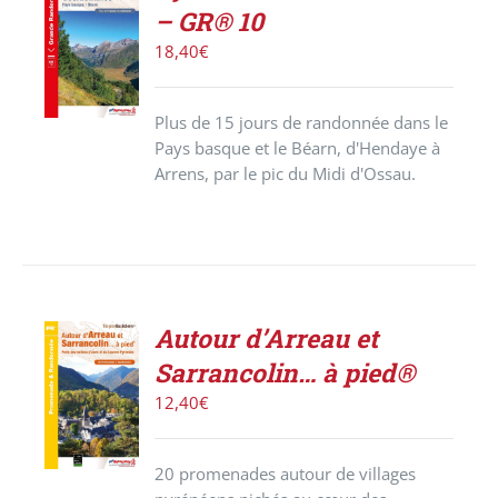
ACHETER
– GR® 10
LE
PRODUIT
18,40
€
/
DÉTAILS
Plus de 15 jours de randonnée dans le
Pays basque et le Béarn, d'Hendaye à
Arrens, par le pic du Midi d'Ossau.
Autour d’Arreau et
ACHETER
Sarrancolin… à pied®
LE
PRODUIT
12,40
€
/
DÉTAILS
20 promenades autour de villages