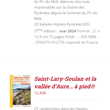
du Pic du Midi. Admirez des vues
imprenables sur la chaîne des
Pyrénées depuis le sommet du Pic du
Midi.
28 balades Hautes-Pyrénées (65)
ème
5
édition :
mai 2024
Format : 21 x
13,5 cm 72 pages Poids : ~ 200 ISBN
: 9782751412776 Imprimé en France
Saint-Lary-Soulan et la
ACHETER
vallée d’Aure… à pied®
LE
PRODUIT
12,40
€
/
DÉTAILS
27 randonnées dans les Hautes-