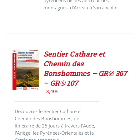
pyrénéens nichés au cœur des
montagnes, d'Arreau à Sarrancolin.
Sentier Cathare et
ACHETER
Chemin des
LE
PRODUIT
Bonshommes – GR® 367
/
– GR® 107
DÉTAILS
18,40
€
Découvrez le Sentier Cathare et
Chemin des Bonshommes, un
itinéraire de 25 jours à travers l'Aude,
l'Ariège, les Pyrénées-Orientales et la