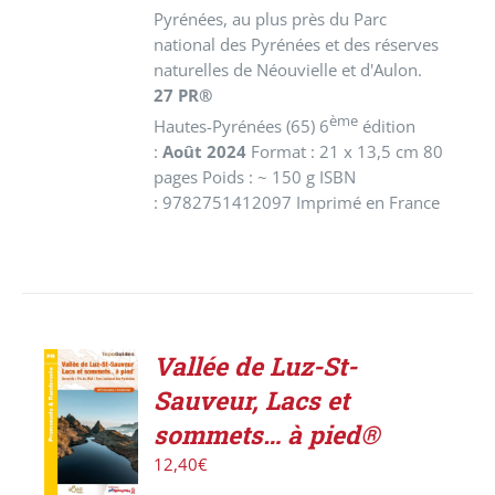
Pyrénées, au plus près du Parc
national des Pyrénées et des réserves
naturelles de Néouvielle et d'Aulon.
27 PR®
ème
Hautes-Pyrénées (65) 6
édition
:
Août 2024
Format : 21 x 13,5 cm 80
pages Poids : ~ 150 g ISBN
: 9782751412097 Imprimé en France
Vallée de Luz-St-
ACHETER
Sauveur, Lacs et
LE
PRODUIT
sommets… à pied®
/
12,40
€
DÉTAILS