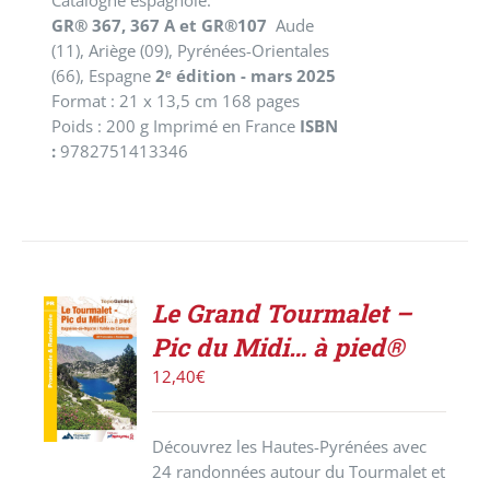
Catalogne espagnole.
GR® 367, 367 A et GR®107
Aude
(11), Ariège (09), Pyrénées-Orientales
(66), Espagne
2ᵉ édition - mars 2025
Format : 21 x 13,5 cm 168 pages
Poids : 200 g Imprimé en France
ISBN
:
9782751413346
Le Grand Tourmalet –
ACHETER
Pic du Midi… à pied®
LE
PRODUIT
12,40
€
/
DÉTAILS
Découvrez les Hautes-Pyrénées avec
24 randonnées autour du Tourmalet et