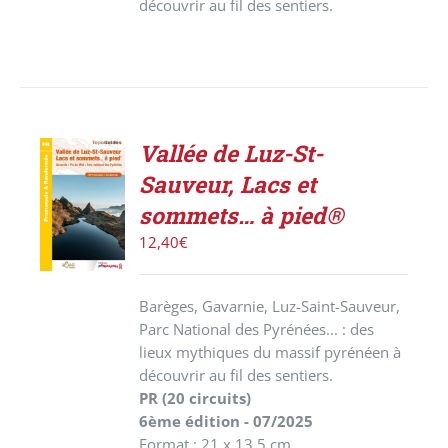
découvrir au fil des sentiers.
Vallée de Luz-St-
ACHETER
Sauveur, Lacs et
LE
PRODUIT
sommets… à pied®
/
12,40
€
DÉTAILS
Barèges, Gavarnie, Luz-Saint-Sauveur,
Parc National des Pyrénées... : des
lieux mythiques du massif pyrénéen à
découvrir au fil des sentiers.
PR (20 circuits)
6ème édition - 07/2025
Format : 21 x 13,5 cm