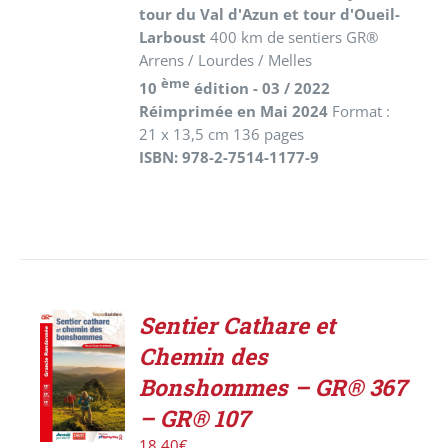
tour du Val d'Azun et tour d'Oueil-
Larboust
400 km de sentiers GR®
Arrens / Lourdes / Melles
ème
10
édition - 03 / 2022
Réimprimée en Mai 2024
Format :
21 x 13,5 cm 136 pages
ISBN: 978-2-7514-1177-9
Sentier Cathare et
ACHETER
Chemin des
LE
PRODUIT
Bonshommes – GR® 367
/
– GR® 107
DÉTAILS
18,40
€