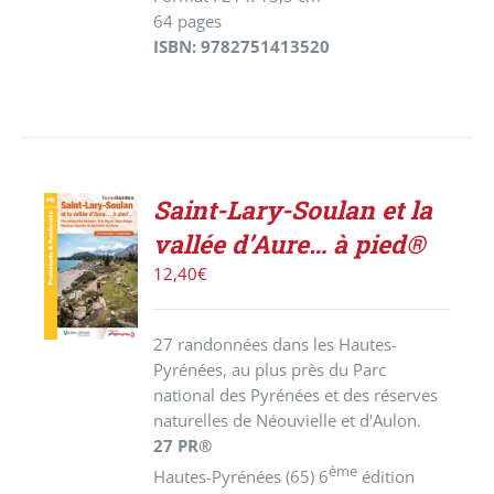
64 pages
ISBN: 9782751413520
Saint-Lary-Soulan et la
ACHETER
vallée d’Aure… à pied®
LE
PRODUIT
12,40
€
/
DÉTAILS
27 randonnées dans les Hautes-
Pyrénées, au plus près du Parc
national des Pyrénées et des réserves
naturelles de Néouvielle et d'Aulon.
27 PR®
ème
Hautes-Pyrénées (65) 6
édition