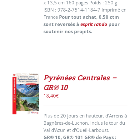
x 13,5 cm 160 pages Poids : 250 g
ISBN : 978-2-7514-1184-7 Imprimé en
France
Pour tout achat, 0,50 ctm
sont reversés à
esprit rando
pour
soutenir nos projets.
Pyrénées Centrales –
AJOUTER
GR® 10
AU
PANIER
18,40
€
/
DÉTAILS
Plus de 20 jours en hauteur, d'Arrens à
Bagnères-de-Luchon. Inclus le tour du
Val d'Azun et d'Oueil-Larboust.
GR® 10, GR® 101 GR® de Pays :