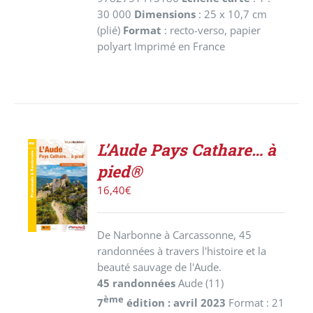
30 000
Dimensions
: 25 x 10,7 cm
(plié)
Format
: recto-verso, papier
polyart Imprimé en France
L’Aude Pays Cathare… à
AJOUTER
pied®
AU
PANIER
16,40
€
/
DÉTAILS
De Narbonne à Carcassonne, 45
randonnées à travers l'histoire et la
beauté sauvage de l'Aude.
45 randonnées
Aude (11)
ème
7
édition : avril 2023
Format : 21