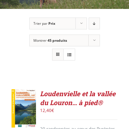
Trier par
Prix
Montrer
45 produits
Loudenvielle et la vallée
ACHETER
du Louron… à pied®
LE
PRODUIT
12,40
€
/
DÉTAILS
20 randonnées au cœur des Pyrénées.