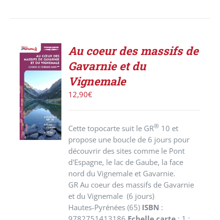
Au coeur des massifs de
Gavarnie et du
AJOUTER
Vignemale
AU
PANIER
12,90
€
/
DÉTAILS
®
Cette topocarte suit le GR
10 et
propose une boucle de 6 jours pour
découvrir des sites comme le Pont
d'Espagne, le lac de Gaube, la face
nord du Vignemale et Gavarnie.
GR Au coeur des massifs de Gavarnie
et du Vignemale (6 jours)
Hautes-Pyrénées (65)
ISBN
:
9782751413186
Echelle carte
: 1 :