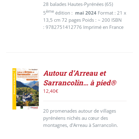
28 balades Hautes-Pyrénées (65)
ème
5
édition :
mai 2024
Format : 21 x
13,5 cm 72 pages Poids : ~ 200 ISBN
: 9782751412776 Imprimé en France
Autour d’Arreau et
ACHETER
Sarrancolin… à pied®
LE
PRODUIT
12,40
€
/
DÉTAILS
20 promenades autour de villages
pyrénéens nichés au cœur des
montagnes, d'Arreau à Sarrancolin.